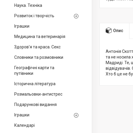
Наука. Техніка
Розвиток і творчість
Іграшки
Опис
Медицина та ветеринарія
Здоров'я та краса. Секс
Антонія Скотт
та не носила 
Словники та розмовники
Мадриді. Те, 
Географічні карти та
відвідувачів.
путівники
Хто б це не б
Історична література
Розмальовки-антистрес
Подарункові видання
Іграшки
Календарі