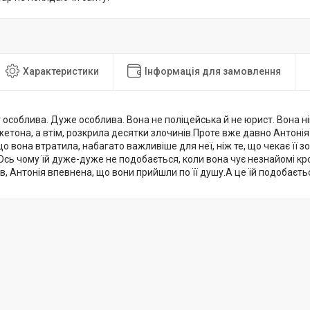
Характеристики
Інформація для замовлення
 особлива. Дуже особлива. Вона не поліцейська й не юрист. Вона ні
жетона, а втім, розкрила десятки злочинів.Проте вже давно Антонія
що вона втратила, набагато важливіше для неї, ніж те, що чекає її з
 Ось чому їй дуже-дуже не подобається, коли вона чує незнайомі кр
ув, Антонія впевнена, що вони прийшли по її душу.А це їй подобає