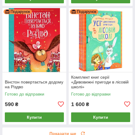
Подарунок
Подарунок
Комплект книг серії
Вінстон повертається додому
«Дивовижні пригоди в лісовій
на Різдво
школі»
Готово до відправки
Готово до відправки
590
1 600
₴
₴
Купити
Купити
Показати ще