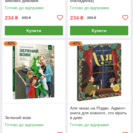
зимових дивовиж
обкладинка)
Готово до відправки
Готово до відправки
234
234
₴
₴
390 ₴
390 ₴
Купити
Купити
–40%
–40%
Аля чекає на Різдво. Адвент-
книга для кожного, хто вірить
Зелений вовк
в диво
Готово до відправки
Готово до відправки