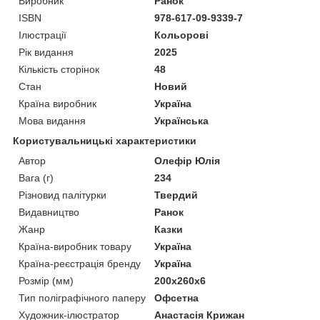
Виробник
Ранок
ISBN
978-617-09-9339-7
Ілюстрації
Кольорові
Рік видання
2025
Кількість сторінок
48
Стан
Новий
Країна виробник
Україна
Мова видання
Українська
Користувальницькі характеристики
Автор
Олефір Юлія
Вага (г)
234
Різновид палітурки
Твердий
Видавництво
Ранок
Жанр
Казки
Країна-виробник товару
Україна
Країна-реєстрація бренду
Україна
Розмір (мм)
200x260x6
Тип поліграфічного паперу
Офсетна
Художник-ілюстратор
Анастасія Крижан