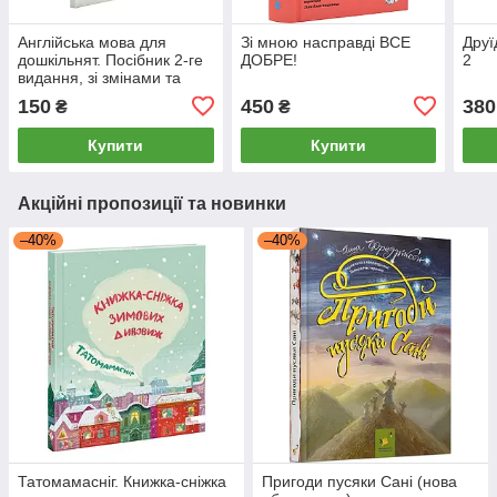
Англійська мова для
Зі мною насправді ВСЕ
Друї
дошкільнят. Посібник 2-ге
ДОБРЕ!
2
видання, зі змінами та
доповненнями
150
450
380
₴
₴
Купити
Купити
Акційні пропозиції та новинки
–40%
–40%
Татомамасніг. Книжка-сніжка
Пригоди пусяки Сані (нова