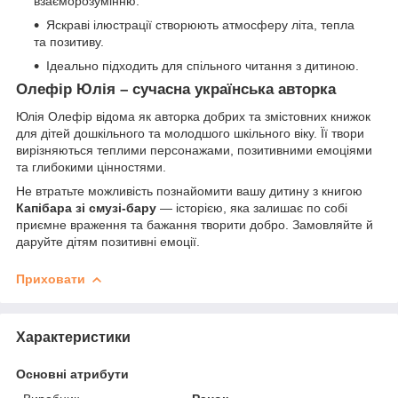
взаєморозумінню.
Яскраві ілюстрації створюють атмосферу літа, тепла
та позитиву.
Ідеально підходить для спільного читання з дитиною.
Олефір Юлія – сучасна українська авторка
Юлія Олефір відома як авторка добрих та змістовних книжок
для дітей дошкільного та молодшого шкільного віку. Її твори
вирізняються теплими персонажами, позитивними емоціями
та глибокими цінностями.
Не втратьте можливість познайомити вашу дитину з книгою
Капібара зі смузі-бару
— історією, яка залишає по собі
приємне враження та бажання творити добро. Замовляйте й
даруйте дітям позитивні емоції.
Приховати
Характеристики
Основні атрибути