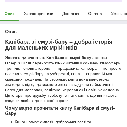
Опис
Характеристики
Доставка
Оплата
Умови п
Опис
Капібара зі смузі-бару – добра історія
для маленьких мрійників
Яскрава дитяча книга
Капібара зі смузі-бару
авторки
Олефір Юлія
переносить юних читачів у сонячну атмосферу
тропіків. Головна героїня — працьовита капібара — не просто
власниця смузі-бару на узбережжі, вона — справжній маг
смакових поєднань. На сторінках книги вона майстерно
знаходить підхід до кожного звіра, вигадуючи найсмачніші
напої для мавпочок, пелікана, черепашок і навіть хамелеона.
Ця історія про дружбу, турботу та натхнення, що виникають
завдяки любові до власної справи.
Чому варто прочитати книгу Капібара зі смузі-
бару
Книга навчає емпатії, доброзичливості та