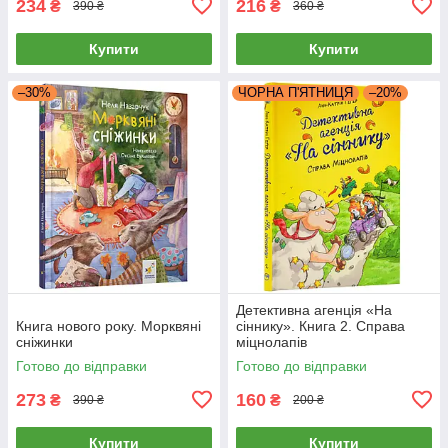
234
216
₴
₴
390 ₴
360 ₴
Купити
Купити
–30%
ЧОРНА П'ЯТНИЦЯ
–20%
Детективна агенція «На
Книга нового року. Морквяні
сіннику». Книга 2. Справа
сніжинки
міцнолапів
Готово до відправки
Готово до відправки
273
160
₴
₴
390 ₴
200 ₴
Купити
Купити