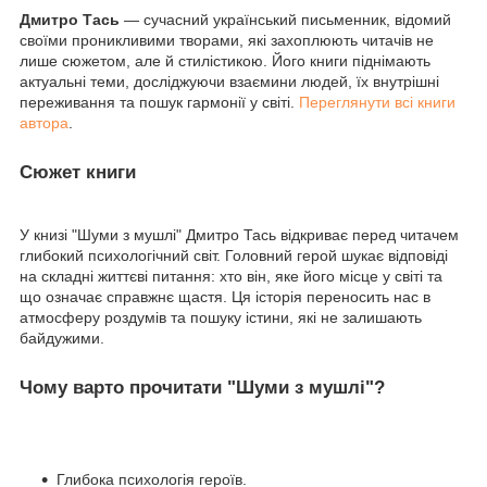
Дмитро Тась
— сучасний український письменник, відомий
своїми проникливими творами, які захоплюють читачів не
лише сюжетом, але й стилістикою. Його книги піднімають
актуальні теми, досліджуючи взаємини людей, їх внутрішні
переживання та пошук гармонії у світі.
Переглянути всі книги
автора
.
Сюжет книги
У книзі "Шуми з мушлі" Дмитро Тась відкриває перед читачем
глибокий психологічний світ. Головний герой шукає відповіді
на складні життєві питання: хто він, яке його місце у світі та
що означає справжнє щастя. Ця історія переносить нас в
атмосферу роздумів та пошуку істини, які не залишають
байдужими.
Чому варто прочитати "Шуми з мушлі"?
Глибока психологія героїв.