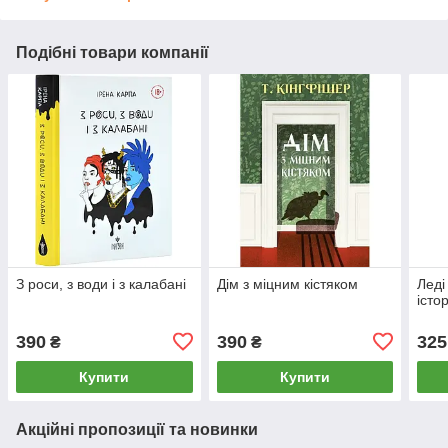
Подібні товари компанії
З роси, з води і з калабані
Дім з міцним кістяком
Леді
істор
390
390
325
₴
₴
Купити
Купити
Акційні пропозиції та новинки