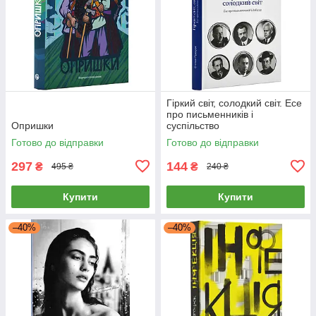
Гіркий світ, солодкий світ. Есе
про письменників і
Опришки
суспільство
Готово до відправки
Готово до відправки
297
144
₴
₴
495 ₴
240 ₴
Купити
Купити
–40%
–40%