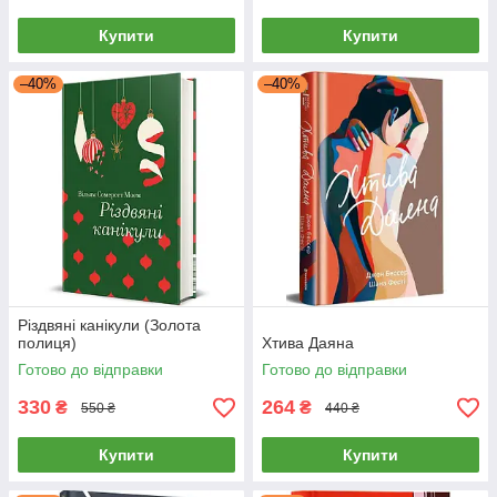
Купити
Купити
–40%
–40%
Різдвяні канікули (Золота
полиця)
Хтива Даяна
Готово до відправки
Готово до відправки
330
264
₴
₴
550 ₴
440 ₴
Купити
Купити