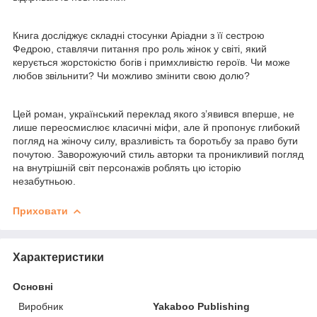
Книга досліджує складні стосунки Аріадни з її сестрою
Федрою, ставлячи питання про роль жінок у світі, який
керується жорстокістю богів і примхливістю героїв. Чи може
любов звільнити? Чи можливо змінити свою долю?
Цей роман, український переклад якого з’явився вперше, не
лише переосмислює класичні міфи, але й пропонує глибокий
погляд на жіночу силу, вразливість та боротьбу за право бути
почутою. Заворожуючий стиль авторки та проникливий погляд
на внутрішній світ персонажів роблять цю історію
незабутньою.
Приховати
Характеристики
Основні
Виробник
Yakaboo Publishing