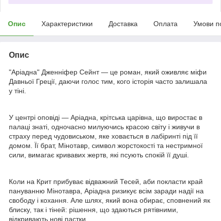
Опис
Характеристики
Доставка
Оплата
Умови п
Опис
"Аріадна" Дженніфер Сейнт — це роман, який оживляє міфи
Давньої Греції, даючи голос тим, кого історія часто залишала
у тіні.
У центрі оповіді — Аріадна, крітська царівна, що виростає в
палаці знаті, одночасно милуючись красою світу і живучи в
страху перед чудовиськом, яке ховається в лабіринті під її
домом. Її брат, Мінотавр, символ жорстокості та нестримної
сили, вимагає кривавих жертв, які псують спокій її душі.
Коли на Крит прибуває відважний Тесей, аби покласти край
пануванню Мінотавра, Аріадна ризикує всім заради надії на
свободу і кохання. Але шлях, який вона обирає, сповнений як
блиску, так і тіней: рішення, що здаються рятівними,
відкривають нові пастки.