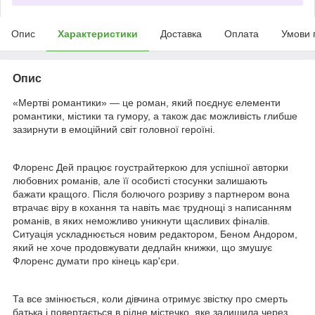
Опис
Характеристики
Доставка
Оплата
Умови 
Опис
«Мертві романтики» — це роман, який поєднує елементи
романтики, містики та гумору, а також дає можливість глибше
зазирнути в емоційний світ головної героїні.
Флоренс Дей працює гоустрайтеркою для успішної авторки
любовних романів, але її особисті стосунки залишають
бажати кращого. Після болючого розриву з партнером вона
втрачає віру в кохання та навіть має труднощі з написанням
романів, в яких неможливо уникнути щасливих фіналів.
Ситуація ускладнюється новим редактором, Беном Андором,
який не хоче продовжувати дедлайн книжки, що змушує
Флоренс думати про кінець кар'єри.
Та все змінюється, коли дівчина отримує звістку про смерть
батька і повертається в рідне містечко, яке залишила через