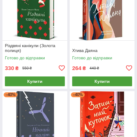
Різдвяні канікули (Золота
полиця)
Хтива Даяна
Готово до відправки
Готово до відправки
330
264
₴
₴
550 ₴
440 ₴
Купити
Купити
–40%
–40%