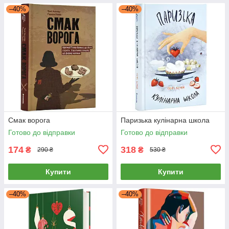
–40%
–40%
Смак ворога
Паризька кулінарна школа
Готово до відправки
Готово до відправки
174
318
₴
₴
290 ₴
530 ₴
Купити
Купити
–40%
–40%