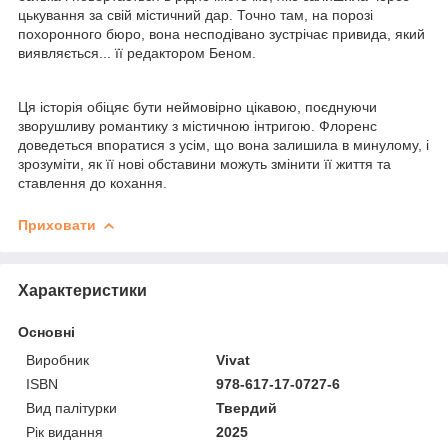
цькування за свій містичний дар. Точно там, на порозі
похоронного бюро, вона несподівано зустрічає привида, який
виявляється... її редактором Беном.
Ця історія обіцяє бути неймовірно цікавою, поєднуючи
зворушливу романтику з містичною інтригою. Флоренс
доведеться впоратися з усім, що вона залишила в минулому, і
зрозуміти, як її нові обставини можуть змінити її життя та
ставлення до кохання.
Приховати
Характеристики
Основні
Виробник
Vivat
ISBN
978-617-17-0727-6
Вид палітурки
Твердий
Рік видання
2025