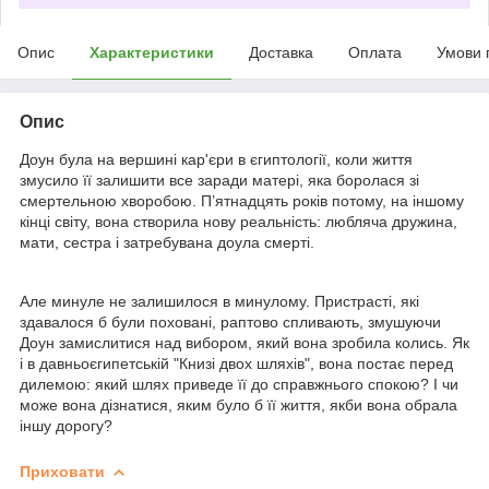
Опис
Характеристики
Доставка
Оплата
Умови 
Опис
Доун була на вершині кар'єри в єгиптології, коли життя
змусило її залишити все заради матері, яка боролася зі
смертельною хворобою. П’ятнадцять років потому, на іншому
кінці світу, вона створила нову реальність: любляча дружина,
мати, сестра і затребувана доула смерті.
Але минуле не залишилося в минулому. Пристрасті, які
здавалося б були поховані, раптово спливають, змушуючи
Доун замислитися над вибором, який вона зробила колись. Як
і в давньоєгипетській "Книзі двох шляхів", вона постає перед
дилемою: який шлях приведе її до справжнього спокою? І чи
може вона дізнатися, яким було б її життя, якби вона обрала
іншу дорогу?
Приховати