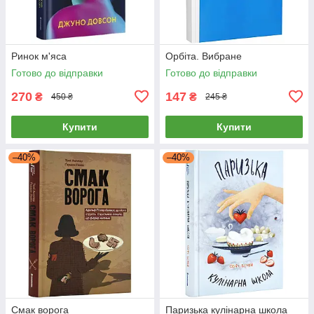
Ринок м'яса
Орбіта. Вибране
Готово до відправки
Готово до відправки
270
147
₴
₴
450 ₴
245 ₴
Купити
Купити
–40%
–40%
Смак ворога
Паризька кулінарна школа