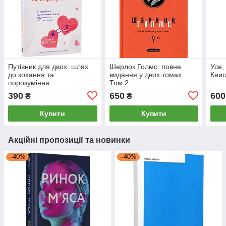
Путівник для двох: шлях
Шерлок Голмс: повне
Усе,
до кохання та
видання у двох томах.
Книг
порозуміння
Том 2
390
650
600
₴
₴
Купити
Купити
Акційні пропозиції та новинки
–40%
–40%