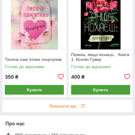
Покинь, якщо кохаєш... Книга
Тисяча пам`ятних поцілунків
1. Коллін Гувер
Готово до відправки
Готово до відправки
350
400
₴
₴
Купити
Купити
Показати ще
Про нас
99% позитивних з 266 відгуків за рік