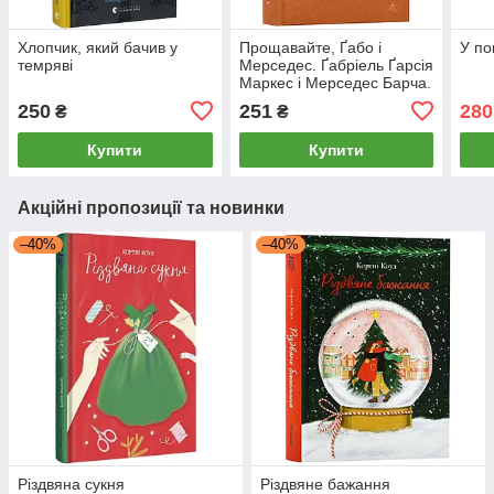
Хлопчик, який бачив у
Прощавайте, Ґабо і
У по
темряві
Мерседес. Ґабріель Ґарсія
Маркес і Мерседес Барча.
Історія кохання у спогадах
250
251
280
₴
₴
їхнього сина
Купити
Купити
Акційні пропозиції та новинки
–40%
–40%
Різдвяна сукня
Різдвяне бажання