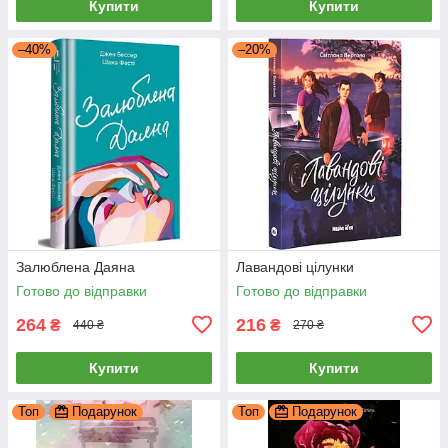
Купити
Купити
–40%
–20%
Залюблена Даяна
Лавандові цілунки
Готово до відправки
Готово до відправки
264
216
₴
₴
440 ₴
270 ₴
Купити
Купити
Топ
Подарунок
Топ
Подарунок