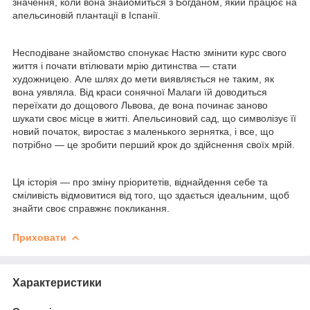
значення, коли вона знайомиться з Богданом, який працює на
апельсиновій плантації в Іспанії.
Несподіване знайомство спонукає Настю змінити курс свого
життя і почати втілювати мрію дитинства — стати
художницею. Але шлях до мети виявляється не таким, як
вона уявляла. Від краси сонячної Малаги їй доводиться
переїхати до дощового Львова, де вона починає заново
шукати своє місце в житті. Апельсиновий сад, що символізує її
новий початок, виростає з маленького зернятка, і все, що
потрібно — це зробити перший крок до здійснення своїх мрій.
Ця історія — про зміну пріоритетів, віднайдення себе та
сміливість відмовитися від того, що здається ідеальним, щоб
знайти своє справжнє покликання.
Приховати
Характеристики