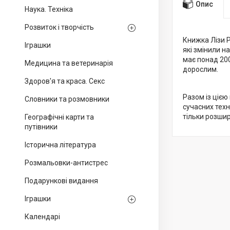
Опис
Наука. Техніка
Розвиток і творчість
Книжка Лізи Р
Іграшки
які змінили н
має понад 200
Медицина та ветеринарія
дорослим.
Здоров'я та краса. Секс
Разом із цією
Словники та розмовники
сучасних техн
тільки розшир
Географічні карти та
путівники
Історична література
Розмальовки-антистрес
Подарункові видання
Іграшки
Календарі