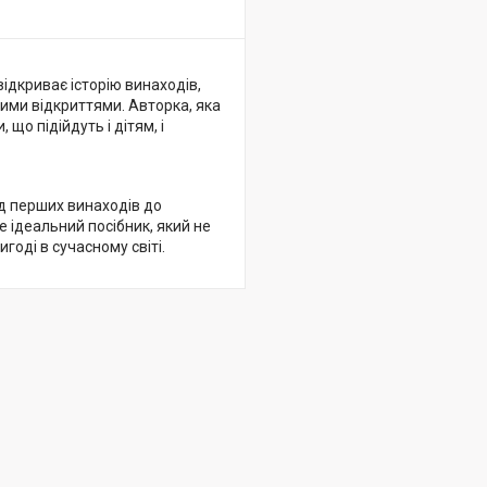
відкриває історію винаходів,
ими відкриттями. Авторка, яка
що підійдуть і дітям, і
ід перших винаходів до
е ідеальний посібник, який не
годі в сучасному світі.