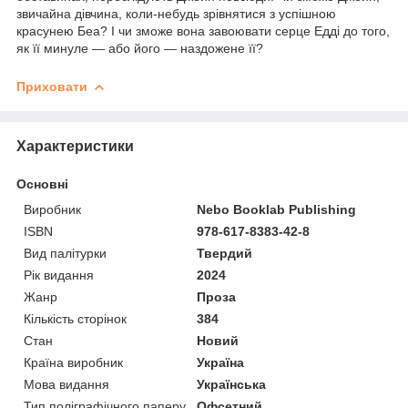
звичайна дівчина, коли-небудь зрівнятися з успішною
красунею Беа? І чи зможе вона завоювати серце Едді до того,
як її минуле — або його — наздожене її?
Приховати
Характеристики
Основні
Виробник
Nebo Booklab Publishing
ISBN
978-617-8383-42-8
Вид палітурки
Твердий
Рік видання
2024
Жанр
Проза
Кількість сторінок
384
Стан
Новий
Країна виробник
Україна
Мова видання
Українська
Тип поліграфічного паперу
Офсетний