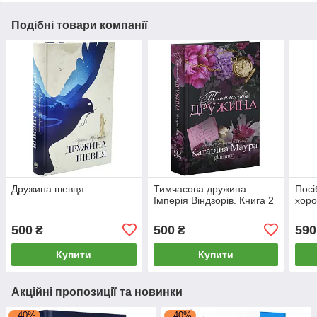
Подібні товари компанії
Дружина шевця
Тимчасова дружина.
Посі
Імперія Віндзорів. Книга 2
хоро
500
500
590
₴
₴
Купити
Купити
Акційні пропозиції та новинки
–40%
–40%