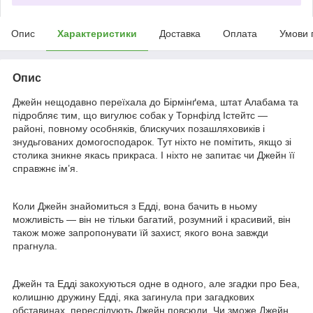
Опис
Характеристики
Доставка
Оплата
Умови 
Опис
Джейн нещодавно переїхала до Бірмінґема, штат Алабама та
підробляє тим, що вигулює собак у Торнфілд Істейтс —
районі, повному особняків, блискучих позашляховиків і
знудьгованих домогосподарок. Тут ніхто не помітить, якщо зі
столика зникне якась прикраса. І ніхто не запитає чи Джейн її
справжнє ім’я.
Коли Джейн знайомиться з Едді, вона бачить в ньому
можливість — він не тільки багатий, розумний і красивий, він
також може запропонувати їй захист, якого вона завжди
прагнула.
Джейн та Едді закохуються одне в одного, але згадки про Беа,
колишню дружину Едді, яка загинула при загадкових
обставинах, переслідують Джейн повсюди. Чи зможе Джейн,