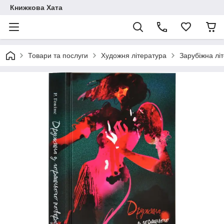
Книжкова Хата
Товари та послуги
Художня література
Зарубіжна лі