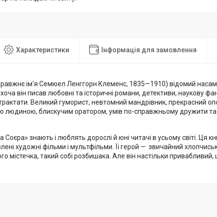
Характеристики
Інформація для замовлення
правжнє ім'я Семюел Ленггорн Клеменс, 1835—1910) відомий насам
 хоча він писав любовні та історичні романи, детективи, наукову фан
трактати. Великий гуморист, невтомний мандрівник, прекрасний опо
 людиною, блискучим оратором, умів по-справжньому дружити та 
 Соєра» знають і люблять дорослі й юні читачі в усьому світі. Ця к
лені художні фільми і мультфільми. Її герой — звичайний хлопчись
о містечка, такий собі розбишака. Але він настільки привабливий,