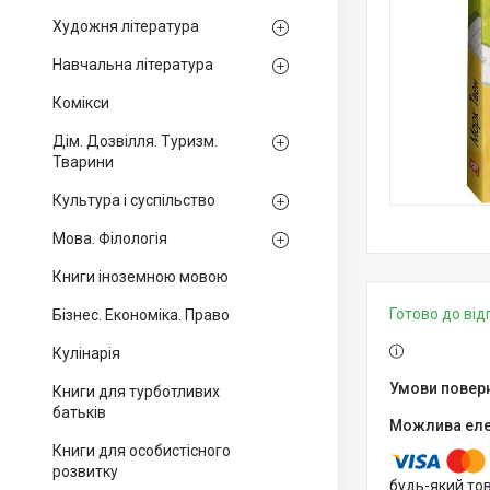
Художня література
Навчальна література
Комікси
Дім. Дозвілля. Туризм.
Тварини
Культура і суспільство
Мова. Філологія
Книги іноземною мовою
Готово до ві
Бізнес. Економіка. Право
Кулінарія
Книги для турботливих
батьків
Книги для особистісного
розвитку
будь-який то