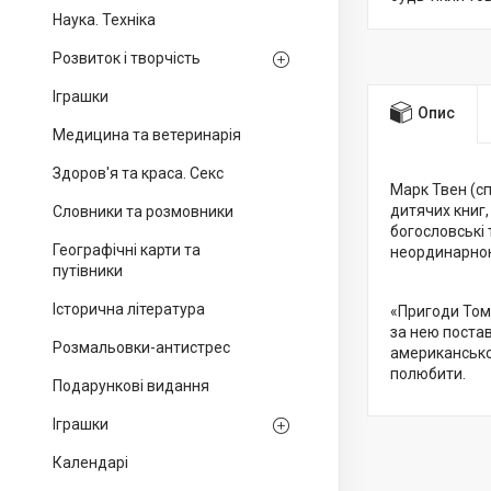
Наука. Техніка
Розвиток і творчість
Іграшки
Опис
Медицина та ветеринарія
Здоров'я та краса. Секс
Марк Твен (с
дитячих книг,
Словники та розмовники
богословські 
Географічні карти та
неординарною
путівники
Історична література
«Пригоди Тома
за нею постав
Розмальовки-антистрес
американськог
полюбити.
Подарункові видання
Іграшки
Календарі