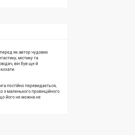
перед як автор чудових
тастику, містику та
відач, він був ще й
кохати.
нига постійно перевидається,
ко з маленького провінційного
 що його не можна не