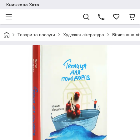
Книжкова Хата
Товари та послуги
Художня література
Вітчизняна л