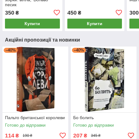
песик
350
450
300
₴
₴
Купити
Купити
Акційні пропозиції та новинки
–40%
–40%
Пальто британської королеви
Бо болить
Готово до відправки
Готово до відправки
114
207
₴
₴
190 ₴
345 ₴