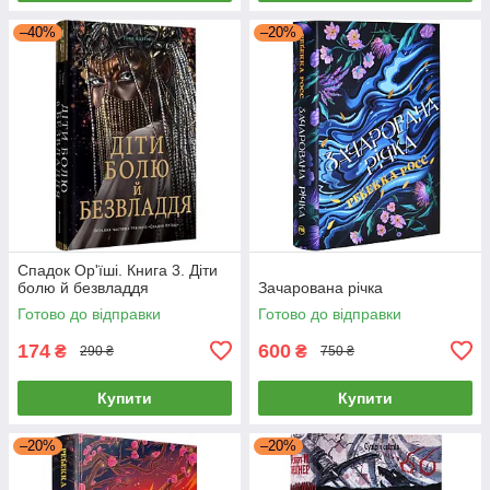
–40%
–20%
Cпaдoк Op'їшi. Книга 3. Діти
болю й безвладдя
Зачарована річка
Готово до відправки
Готово до відправки
174
600
₴
₴
290 ₴
750 ₴
Купити
Купити
–20%
–20%