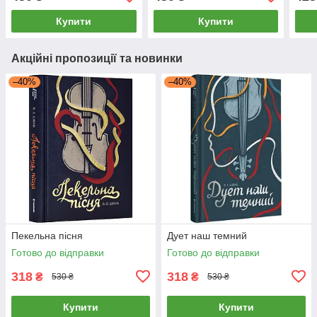
Купити
Купити
Акційні пропозиції та новинки
–40%
–40%
Пекельна пісня
Дует наш темний
Готово до відправки
Готово до відправки
318
318
₴
₴
530 ₴
530 ₴
Купити
Купити