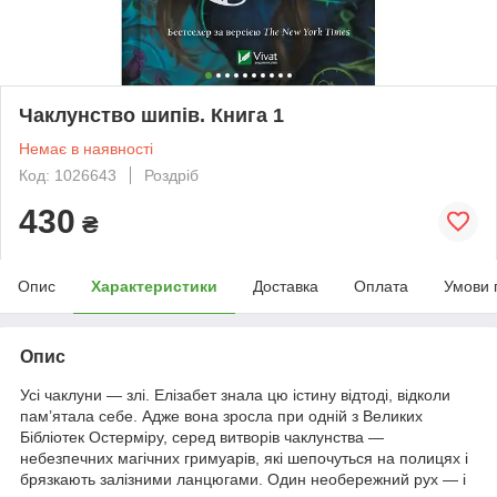
Чаклунство шипів. Книга 1
Немає в наявності
Код: 1026643
Роздріб
430
₴
Опис
Характеристики
Доставка
Оплата
Умови 
Опис
Усі чаклуни — злі. Елізабет знала цю істину відтоді, відколи
пам’ятала себе. Адже вона зросла при одній з Великих
Бібліотек Остерміру, серед витворів чаклунства —
небезпечних магічних гримуарів, які шепочуться на полицях і
брязкають залізними ланцюгами. Один необережний рух — і