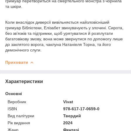
гримуар перетвориться на смертельного монстра з чорнила
та шкіри.
Коли внаслідок диверсії вивільняється найзловісніший
гримуар Бібліотеки, Елізабет звинувачують у злочині. Сирота,
без зв’язків та підтримки, щоб урятуватися й розплутати
багатовікову змову, вона може звернутися по допомогу лише
до заклятого ворога, чаклуна Натаніеля Торна, та його
демонічного слуги.
Приховати
Характеристики
Основні
Виробник
Vivat
ISBN
978-617-17-0659-0
Вид палітурки
Твердий
Рік видання
2024
Жанр
Фентезі