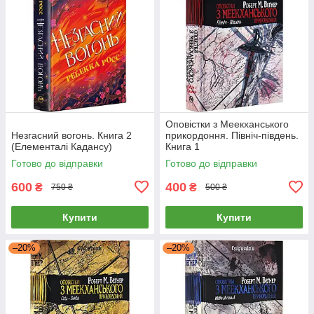
Оповістки з Меекханського
Незгасний вогонь. Книга 2
прикордоння. Північ-південь.
(Елементалі Кадансу)
Книга 1
Готово до відправки
Готово до відправки
600
400
₴
₴
750 ₴
500 ₴
Купити
Купити
–20%
–20%