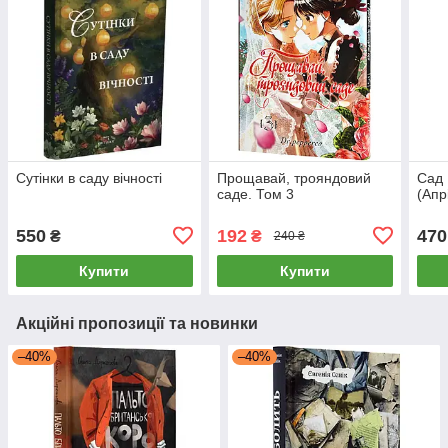
Сутінки в саду вічності
Прощавай, трояндовий
Сад 
саде. Том 3
(Апр
550
192
470
₴
₴
240 ₴
Купити
Купити
Акційні пропозиції та новинки
–40%
–40%