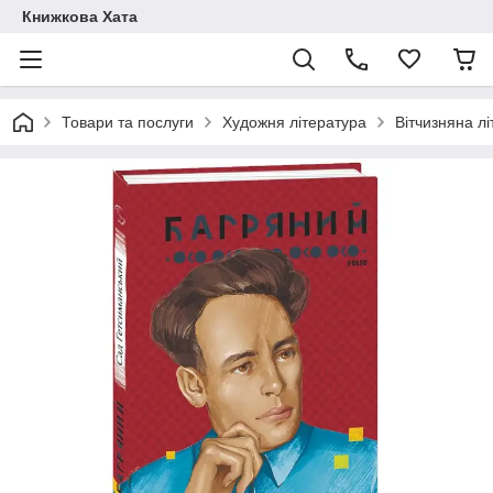
Книжкова Хата
Товари та послуги
Художня література
Вітчизняна л