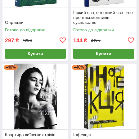
Гіркий світ, солодкий світ. Есе
про письменників і
Опришки
суспільство
Готово до відправки
Готово до відправки
297
144
₴
₴
495 ₴
240 ₴
Купити
Купити
–40%
–40%
Квартира київських гріхів
Інфекція