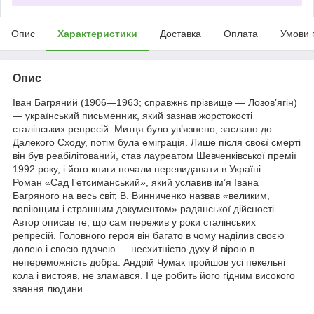
Опис
Характеристики
Доставка
Оплата
Умови 
Опис
Іван Багряний (1906—1963; справжнє прізвище — Лозов’ягін)
— український письменник, який зазнав жорстокості
сталінських репресій. Митця було ув’язнено, заслано до
Далекого Сходу, потім була еміграція. Лише після своєї смерті
він був реабілітований, став лауреатом Шевченківської премії
1992 року, і його книги почали перевидавати в Україні.
Роман «Сад Гетсиманський», який уславив ім’я Івана
Багряного на весь світ, В. Винниченко назвав «великим,
вопіющим і страшним документом» радянської дійсності.
Автор описав те, що сам пережив у роки сталінських
репресій. Головного героя він багато в чому наділив своєю
долею і своєю вдачею — несхитністю духу й вірою в
непереможність добра. Андрій Чумак пройшов усі пекельні
кола і вистояв, не зламався. І це робить його гідним високого
звання людини.