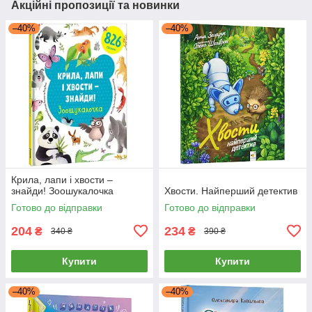
Акційні пропозиції та новинки
–40%
–40%
Крила, лапи і хвости –
знайди! Зоошукалочка
Хвости. Найперший детектив
Готово до відправки
Готово до відправки
204
234
₴
₴
340 ₴
390 ₴
Купити
Купити
–40%
–40%