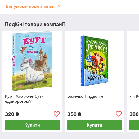
Всі умови повернення
Подібні товари компанії
Курт. Хто хоче бути
Батечко Різдво і я
Я і 
єдинорогом?
320
350
380
₴
₴
Купити
Купити