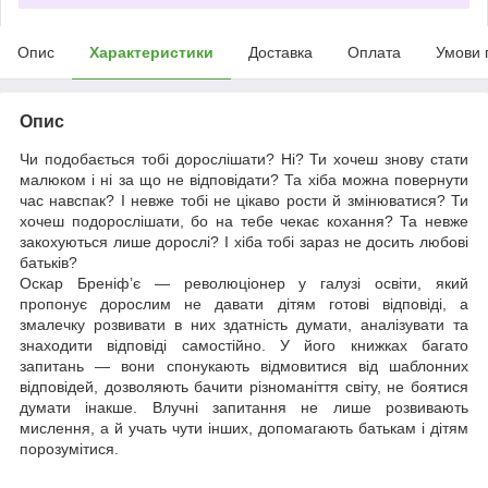
Опис
Характеристики
Доставка
Оплата
Умови 
Опис
Чи подобається тобі дорослішати? Ні? Ти хочеш знову стати
малюком і ні за що не відповідати? Та хіба можна повернути
час навспак? І невже тобі не цікаво рости й змінюватися? Ти
хочеш подорослішати, бо на тебе чекає кохання? Та невже
закохуються лише дорослі? І хіба тобі зараз не досить любові
батьків?
Оскар Бреніф’є — революціонер у галузі освіти, який
пропонує дорослим не давати дітям готові відповіді, а
змалечку розвивати в них здатність думати, аналізувати та
знаходити відповіді самостійно. У його книжках багато
запитань — вони спонукають відмовитися від шаблонних
відповідей, дозволяють бачити різноманіття світу, не боятися
думати інакше. Влучні запитання не лише розвивають
мислення, а й учать чути інших, допомагають батькам і дітям
порозумітися.