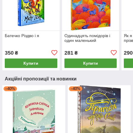
Батечко Різдво і я
Одинадцять помідорів і
Як я
один маленький
пріз
350
281
290
₴
₴
Купити
Купити
Акційні пропозиції та новинки
–40%
–40%