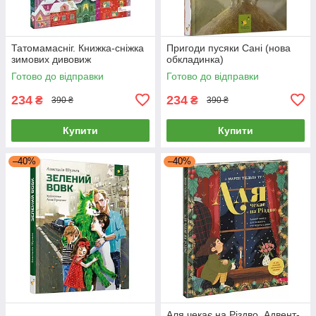
Татомамасніг. Книжка-сніжка
Пригоди пусяки Сані (нова
зимових дивовиж
обкладинка)
Готово до відправки
Готово до відправки
234
234
₴
₴
390 ₴
390 ₴
Купити
Купити
–40%
–40%
Аля чекає на Різдво. Адвент-