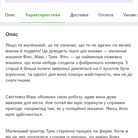
Опис
Характеристики
Доставка
Оплата
Умови 
Опис
Якщо ти маленький, це не означає, що ти не здатен на великі
вчинки й подвиги! Це доводять герої цієї книжки — маленькі
машини Фіпс, Макс і Трек. Фіпс — це найменша пожежна
машина, що коли-небудь сходила з фабричного конвеєра. Її
старші й більші колеги зверхньо дивляться на її зусилля бути
корисною, та одного дня вона показує майстерність, яка не до
снаги іншим.
Сміттєвоз Макс обожнює свою роботу, адже вона дуже
важлива для міста. Але потай він мріє поринути у справжні
пригоди, наприклад такі, як у поліційної машини. Якось його
мрія здійснюється.
Маленький трактор Трек старанно працює на фермі. Коли ж
він не зміг упоратися з одним із завдань, на заміну йому