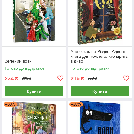
Аля чекає на Різдво. Адвент-
книга для кожного, хто вірить
Зелений вовк
в диво
Готово до відправки
Готово до відправки
234
216
₴
₴
390 ₴
360 ₴
Купити
Купити
–30%
–20%