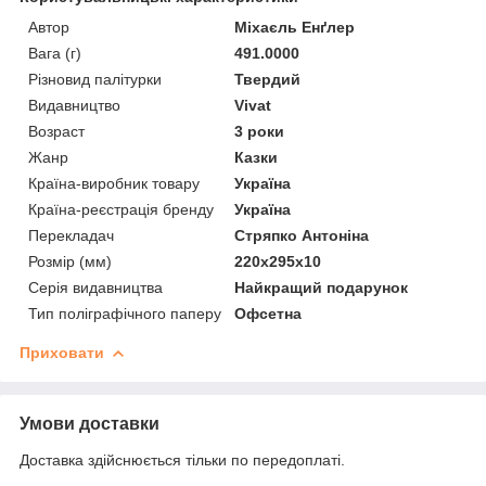
Автор
Міхаєль Енґлер
Вага (г)
491.0000
Різновид палітурки
Твердий
Видавництво
Vivat
Возраст
3 роки
Жанр
Казки
Країна-виробник товару
Україна
Країна-реєстрація бренду
Україна
Перекладач
Стряпко Антоніна
Розмір (мм)
220x295x10
Серія видавництва
Найкращий подарунок
Тип поліграфічного паперу
Офсетна
Приховати
Умови доставки
Доставка здійснюється тільки по передоплаті.