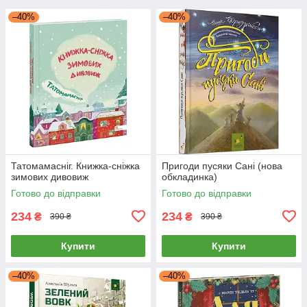
–40%
–40%
Татомамасніг. Книжка-сніжка
Пригоди пусяки Сані (нова
зимових дивовиж
обкладинка)
Готово до відправки
Готово до відправки
234
234
₴
₴
390 ₴
390 ₴
Купити
Купити
–40%
–40%