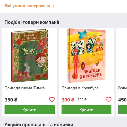
Всі умови повернення
Подібні товари компанії
Пригоди гнома Тимка
Пригоди в Кровбурзі
Вовч
350
300
450
₴
₴
500 ₴
Купити
Купити
Акційні пропозиції та новинки