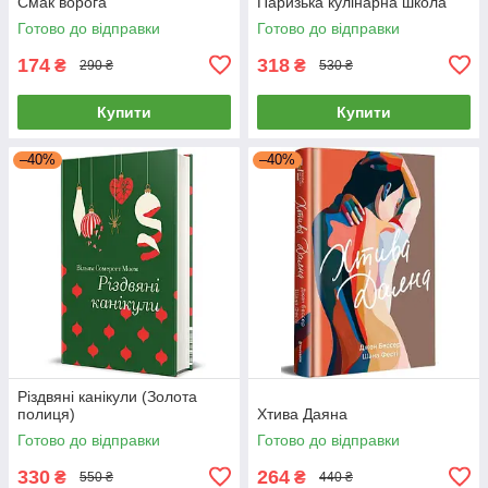
Смак ворога
Паризька кулінарна школа
Готово до відправки
Готово до відправки
174
318
₴
₴
290 ₴
530 ₴
Купити
Купити
–40%
–40%
Різдвяні канікули (Золота
полиця)
Хтива Даяна
Готово до відправки
Готово до відправки
330
264
₴
₴
550 ₴
440 ₴