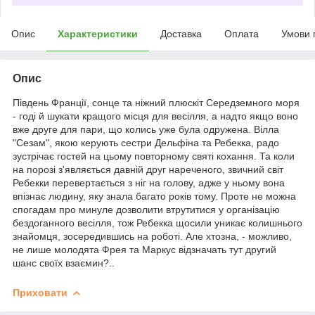
Опис
Характеристики
Доставка
Оплата
Умови 
Опис
Південь Франції, сонце та ніжний плюскіт Середземного моря
- годі й шукати кращого місця для весілля, а надто якщо воно
вже друге для пари, що колись уже була одружена. Вілла
"Сезам", якою керують сестри Дельфіна та Ребекка, радо
зустрічає гостей на цьому повторному святі кохання. Та коли
на порозі з'являється давній друг нареченого, звичний світ
Ребекки перевертається з ніг на голову, адже у ньому вона
впізнає людину, яку знала багато років тому. Проте не можна
спогадам про минуле дозволити втрутитися у організацію
бездоганного весілля, тож Ребекка щосили уникає колишнього
знайомця, зосередившись на роботі. Але хтозна, - можливо,
не лише молодята Фрея та Маркус відзначать тут другий
шанс своїх взаємин?..
Приховати