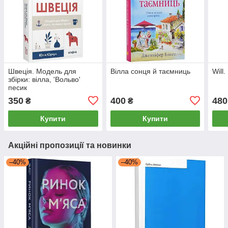
Швеція. Модель для
Вілла сонця й таємниць
Will.
збірки: вілла, 'Вольво'
песик
350
400
480
₴
₴
Купити
Купити
Акційні пропозиції та новинки
–40%
–40%