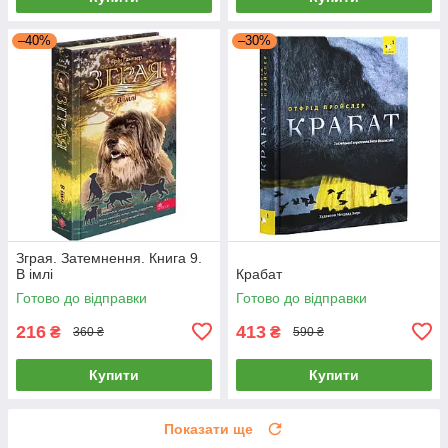
–40%
–30%
Зграя. Затемнення. Книга 9.
В імлі
Крабат
Готово до відправки
Готово до відправки
216
413
₴
₴
360 ₴
590 ₴
Купити
Купити
Показати ще