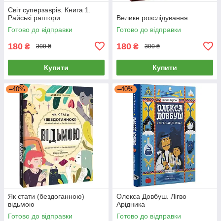
Світ суперзаврів. Книга 1.
Райські раптори
Велике розслідування
Готово до відправки
Готово до відправки
180
180
₴
₴
300 ₴
300 ₴
Купити
Купити
–40%
–40%
Як стати (бездоганною)
Олекса Довбуш. Лігво
відьмою
Арідника
Готово до відправки
Готово до відправки