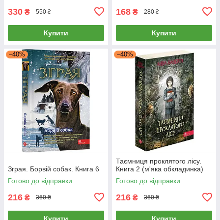
330
168
₴
₴
550 ₴
280 ₴
Купити
Купити
–40%
–40%
Таємниця проклятого лісу.
Зграя. Борвій собак. Книга 6
Книга 2 (м'яка обкладинка)
Готово до відправки
Готово до відправки
216
216
₴
₴
360 ₴
360 ₴
Купити
Купити