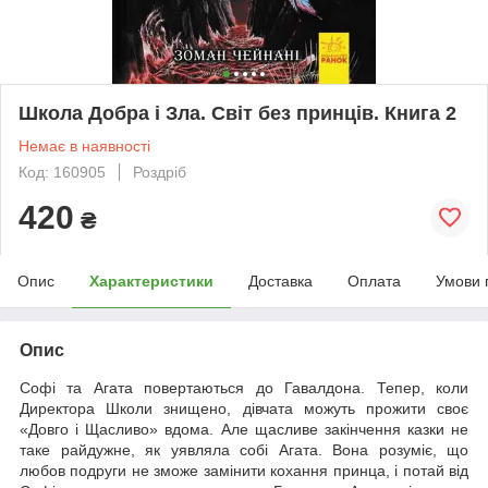
Школа Добра і Зла. Світ без принців. Книга 2
Немає в наявності
Код: 160905
Роздріб
420
₴
Опис
Характеристики
Доставка
Оплата
Умови 
Опис
Софі та Агата повертаються до Гавалдона. Тепер, коли
Директора Школи знищено, дівчата можуть прожити своє
«Довго і Щасливо» вдома. Але щасливе закінчення казки не
таке райдужне, як уявляла собі Агата. Вона розуміє, що
любов подруги не зможе замінити кохання принца, і потай від