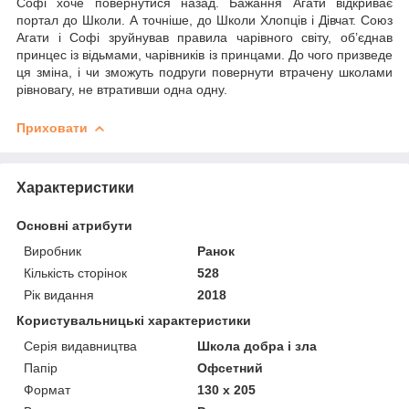
Софі хоче повернутися назад. Бажання Агати відкриває
портал до Школи. А точніше, до Школи Хлопців і Дівчат. Союз
Агати і Софі зруйнував правила чарівного світу, об’єднав
принцес із відьмами, чарівників із принцами. До чого призведе
ця зміна, і чи зможуть подруги повернути втрачену школами
рівновагу, не втративши одна одну.
Приховати
Характеристики
Основні атрибути
Виробник
Ранок
Кількість сторінок
528
Рік видання
2018
Користувальницькі характеристики
Серія видавництва
Школа добра і зла
Папір
Офсетний
Формат
130 х 205