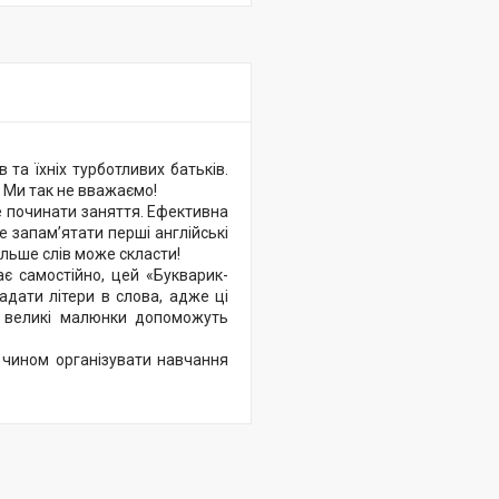
та їхніх турботливих батьків.
? Ми так не вважаємо!
е починати заняття. Ефективна
 запам’ятати перші англійські
більше слів може скласти!
є самостійно, цей «Букварик-
дати літери в слова, адже ці
а великі малюнки допоможуть
м чином організувати навчання