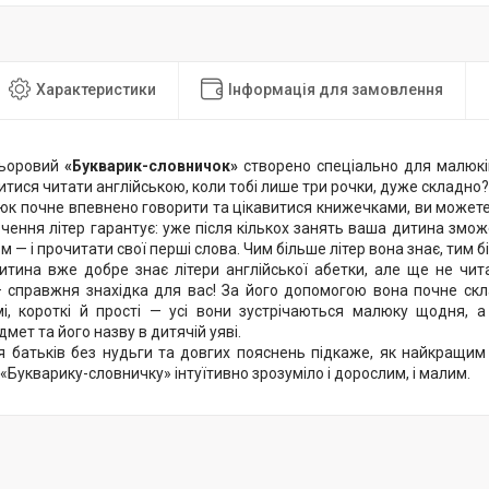
Характеристики
Інформація для замовлення
льоровий
«Букварик-словничок»
створено спеціально для малюків 
итися читати англійською, коли тобі лише три рочки, дуже складно
люк почне впевнено говорити та цікавитися книжечками, ви может
чення літер гарантує: уже після кількох занять ваша дитина зможе
ом — і прочитати свої перші слова. Чим більше літер вона знає, тим 
тина вже добре знає літери англійської абетки, але ще не чита
 справжня знахідка для вас! За його допомогою вона почне скла
і, короткі й прості — усі вони зустрічаються малюку щодня, 
мет та його назву в дитячій уяві.
ля батьків без нудьги та довгих пояснень підкаже, як найкращи
 «Букварику-словничку» інтуїтивно зрозуміло і дорослим, і малим.