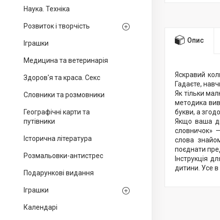
Наука. Техніка
Розвиток і творчість
Опис
Іграшки
Медицина та ветеринарія
Яскравий ко
Здоров'я та краса. Секс
Гадаєте, навч
Як тільки ма
Словники та розмовники
методика вив
Географічні карти та
букви, а згод
путівники
Якщо ваша ди
словничок» —
Історична література
слова знайом
поєднати пред
Розмальовки-антистрес
Інструкція д
дитини. Усе в
Подарункові видання
Іграшки
Календарі