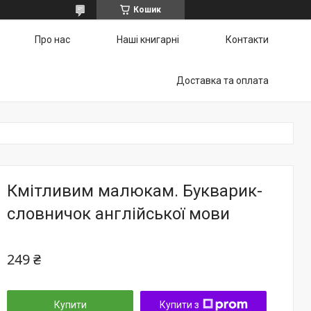
Кошик
Про нас
Наші книгарні
Контакти
Доставка та оплата
Кмітливим малюкам. Букварик-
словничок англійської мови
249 ₴
Купити
Купити з