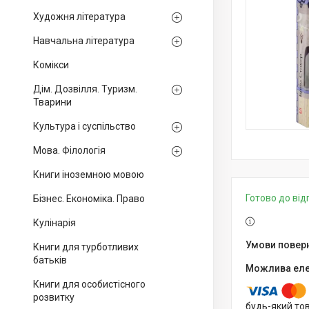
Художня література
Навчальна література
Комікси
Дім. Дозвілля. Туризм.
Тварини
Культура і суспільство
Мова. Філологія
Книги іноземною мовою
Готово до ві
Бізнес. Економіка. Право
Кулінарія
Книги для турботливих
батьків
Книги для особистісного
розвитку
будь-який то