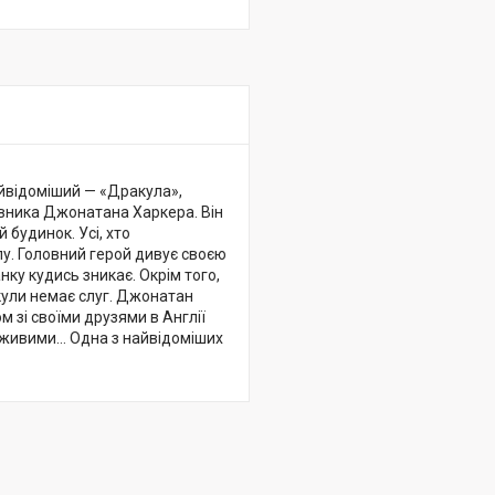
йвідоміший — «Дракула»,
вника Джонатана Харкера. Він
 будинок. Усі, хто
у. Головний герой дивує своєю
нку кудись зникає. Окрім того,
акули немає слуг. Джонатан
м зі своїми друзями в Англії
ся живими… Одна з найвідоміших