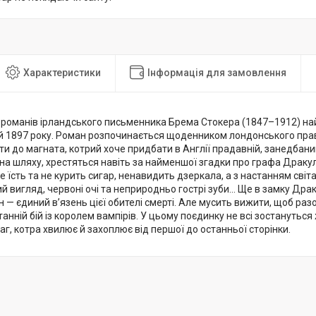
Характеристики
Інформація для замовлення
і романів ірландського письменника Брема Стокера (1847–1912) на
й 1897 року. Роман розпочинається щоденником лондонського пра
и до магната, котрий хоче придбати в Англії прадавній, занедбаний
на шляху, хрестяться навіть за найменшої згадки про графа Дракул
е їсть та не курить сигар, ненавидить дзеркала, а з настанням світа
й вигляд, червоні очі та неприродньо гострі зуби... Ще в замку Др
ін — єдиний в’язень цієї обителі смерті. Але мусить вижити, щоб разо
танній бій із королем вампірів. У цьому поєдинку не всі зостануть
аг, котра хвилює й захоплює від першої до останньої сторінки.