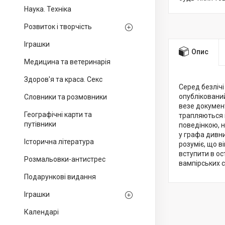
Наука. Техніка
Розвиток і творчість
Іграшки
Опис
Медицина та ветеринарія
Здоров'я та краса. Секс
Серед безліч
опубліковани
Словники та розмовники
везе документ
Географічні карти та
трапляються 
путівники
поведінкою, н
у графа дивни
Історична література
розуміє, що в
вступити в ос
Розмальовки-антистрес
вампірських с
Подарункові видання
Іграшки
Календарі