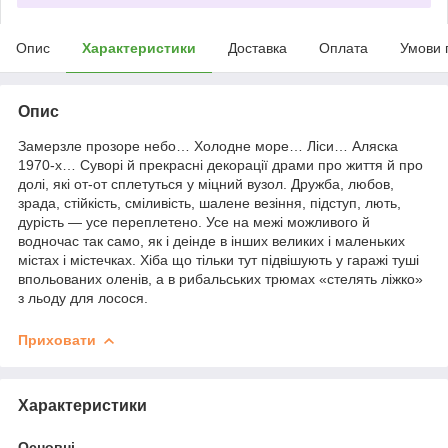
Опис
Характеристики
Доставка
Оплата
Умови 
Опис
Замерзле прозоре небо… Холодне море… Ліси… Аляска
1970-х… Суворі й прекрасні декорації драми про життя й про
долі, які от-от сплетуться у міцний вузол. Дружба, любов,
зрада, стійкість, сміливість, шалене везіння, підступ, лють,
дурість — усе переплетено. Усе на межі можливого й
водночас так само, як і деінде в інших великих і маленьких
містах і містечках. Хіба що тільки тут підвішують у гаражі туші
впольованих оленів, а в рибальських трюмах «стелять ліжко»
з льоду для лосося.
Приховати
Характеристики
Основні