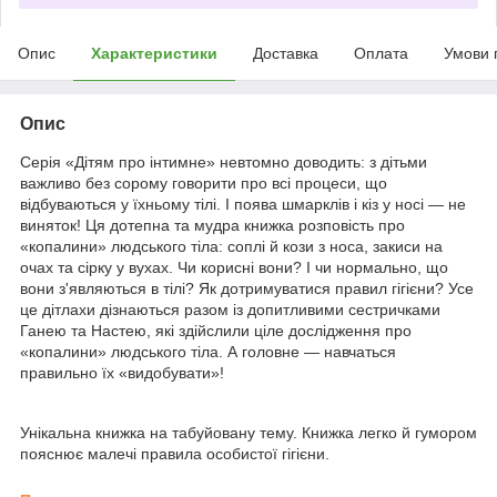
Опис
Характеристики
Доставка
Оплата
Умови 
Опис
Серія «Дітям про інтимне» невтомно доводить: з дітьми
важливо без сорому говорити про всі процеси, що
відбуваються у їхньому тілі. І поява шмарклів і кіз у носі — не
виняток! Ця дотепна та мудра книжка розповість про
«копалини» людського тіла: соплі й кози з носа, закиси на
очах та сірку у вухах. Чи корисні вони? І чи нормально, що
вони з'являються в тілі? Як дотримуватися правил гігієни? Усе
це дітлахи дізнаються разом із допитливими сестричками
Ганею та Настею, які здійслили ціле дослідження про
«копалини» людського тіла. А головне — навчаться
правильно їх «видобувати»!
Унікальна книжка на табуйовану тему. Книжка легко й гумором
пояснює малечі правила особистої гігієни.