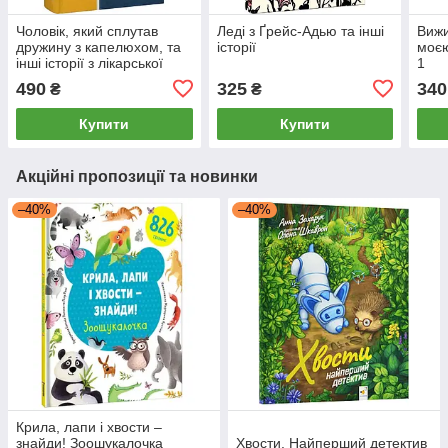
Чоловік, який сплутав
Леді з Ґрейс-Адью та інші
Вижи
дружину з капелюхом, та
історії
моєю
інші історії з лікарської
1
практики
490
325
340
₴
₴
Купити
Купити
Акційні пропозиції та новинки
–40%
–40%
Крила, лапи і хвости –
знайди! Зоошукалочка
Хвости. Найперший детектив