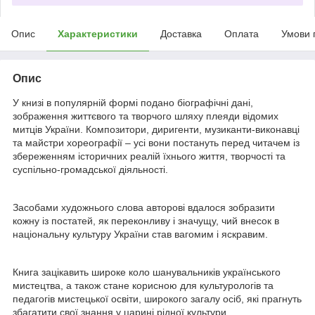
Опис
Характеристики
Доставка
Оплата
Умови 
Опис
У книзі в популярній формі подано біографічні дані,
зображення життєвого та творчого шляху плеяди відомих
митців України. Композитори, диригенти, музиканти-виконавці
та майстри хореографії – усі вони постануть перед читачем із
збереженням історичних реалій їхнього життя, творчості та
суспільно-громадської діяльності.
Засобами художнього слова авторові вдалося зобразити
кожну із постатей, як переконливу і значущу, чий внесок в
національну культуру України став вагомим і яскравим.
Книга зацікавить широке коло шанувальників українського
мистецтва, а також стане корисною для культурологів та
педагогів мистецької освіти, широкого загалу осіб, які прагнуть
збагатити свої знання у царині рідної культури.