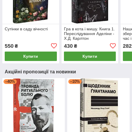
Сутінки в саду вічності
Гра в кота і мишу. Книга 1.
Наше
Переслідування Аделіни -
збер
Х.Д. Карлтон
час 
550
430
282
₴
₴
Купити
Купити
Акційні пропозиції та новинки
–40%
–10%