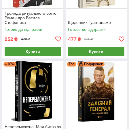
Троянда ритуального болю.
Роман про Василя
Стефаника
Щоденник Ґуантанамо
Готово до відправки
Готово до відправки
252
477
₴
₴
420 ₴
530 ₴
Купити
Купити
–10%
Топ
Подарунок
Непереможена. Моя битва за