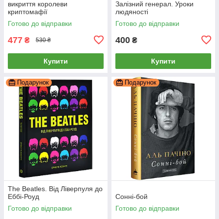
викриття королеви
Залізний генерал. Уроки
криптомафії
людяності
Готово до відправки
Готово до відправки
477
400
₴
₴
530 ₴
Купити
Купити
Подарунок
Подарунок
The Beatles. Від Ліверпуля до
Еббі-Роуд
Сонні-бой
Готово до відправки
Готово до відправки