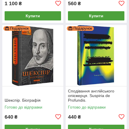
1 100
560
₴
₴
Купити
Купити
Подарунок
Подарунок
Сподівання англійського
опієжерця. Suspiria de
Шекспір. Біографія
Profundis.
Готово до відправки
Готово до відправки
640
440
₴
₴