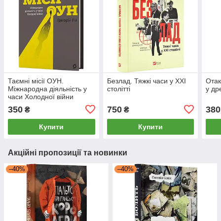
Таємні місії ОУН.
Безлад. Тяжкі часи у XXI
Отак
Міжнародна діяльність у
столітті
у др
часи Холодної війни
350
750
380
₴
₴
Купити
Купити
Акційні пропозиції та новинки
–40%
–40%