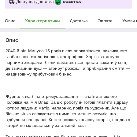
Доступна доставка
Опис
Характеристики
Доставка
Оплата
Умови 
Опис
2040-й рік. Минуло 15 років після апокаліпсиса, викликаного
глобальною екологічною катастрофою. Харків затягнуло
чорними хмарами. Люди намагаються просто вижити у світі,
де звичайний душ — атрибут розкоші, а прибирання сміття —
навдивовижу прибутковий бізнес.
Журналістка Ліна отримує завдання — знайти зниклого
чоловіка на імʼя Влад. За цю роботу їй готові платити відразу
чотири людини: матір, напарник, повія та художник. Але що
більше жінка спілкується з ними, то менше розуміє, що
відбулося насправді. Кожен розказує власну історію, і жодна з
історій не складається у загальний пазл.
Тим часом співрозмовники Ліни починають зникати… Що