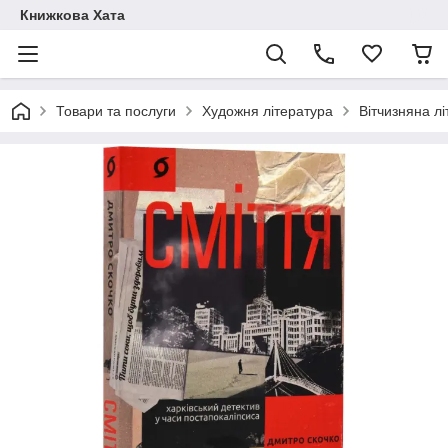
Книжкова Хата
Товари та послуги
Художня література
Вітчизняна л