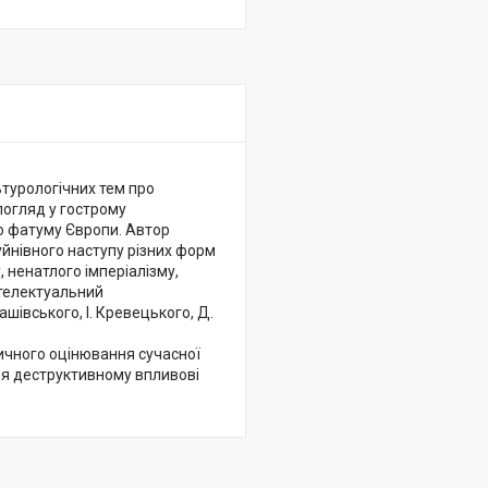
льтурологічних тем про
погляд у гострому
го фатуму Європи. Автор
уйнівного наступу різних форм
 ненатлого імперіалізму,
нтелектуальний
ашівського, І. Кревецького, Д.
тичного оцінювання сучасної
ання деструктивному впливові