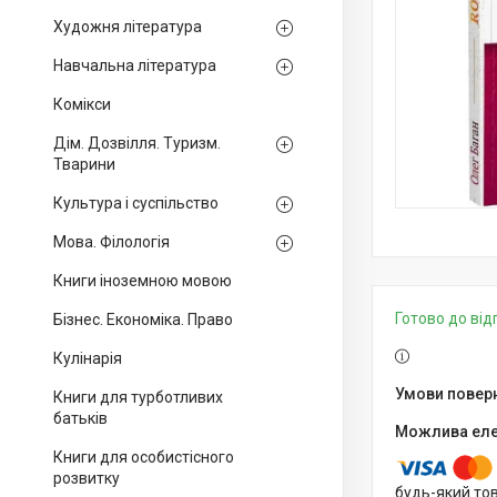
Художня література
Навчальна література
Комікси
Дім. Дозвілля. Туризм.
Тварини
Культура і суспільство
Мова. Філологія
Книги іноземною мовою
Готово до ві
Бізнес. Економіка. Право
Кулінарія
Книги для турботливих
батьків
Книги для особистісного
розвитку
будь-який то