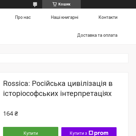
Кошик
Про нас
Наші книгарні
Контакти
Доставка та оплата
Rossica: Російська цивілізація в
історіософських інтерпретаціях
164 ₴
Купити
Купити з