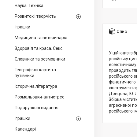
Наука. Техніка
Розвиток і творчість
Іграшки
Опис
Медицина та ветеринарія
Здоров'я та краса. Секс
У цій книзі з
російську цив
Словники та розмовники
есеїстичному 
Географічні карти та
проводить гли
путівники
російського е
фанатичного 
Історична література
«інструментар
Донцова, Ю. Л
Розмальовки-антистрес
Збірка містит
агресивної по
Подарункові видання
російського і
Іграшки
Календарі