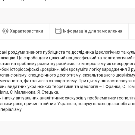
Характеристики
Інформація для замовлення
ібрані роздуми знаного публіциста та дослідника ідеологічних та ку
ілізацію. Це спроба дати цілісний націософський та політологічний 
стилі на проблему розвитку російського імперіалізму як своєрідно
бокі історіософські «розрізи», аби зрозуміти логіку зародження й р
кспансіонізму: специфічного деспотизму, екзальтованого шовінізму,
месіанства, фатального охлократизму. При цьому він застосовує і
ій» видатних українських теоретиків та ідеологів – І. Франка, С. Том
ипи, Є. Маланюка, Я. Стецька.
ь і низку актуальних аналітичних екскурсів у проблематику геополі
літики росії, причин її війни з Україною, пошуку шляхів до запобіг
мперіалізму.