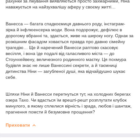
рахунки за лікування виявляються просто захмарними, Ніна
наважується на найзухвалішу аферу у своєму житті…
Ванесса — багата спадкоємиця давнього роду, інстаграм-
зірка й інфлюенсерка моди. Вона подорожує, дефілює в
дорогому вбранні та, здається, живе на широку ногу. Однак за
розкішним фасадом ховається правда про давню сімейну
трагедію… Ще й наречений Ванесси раптово скасовує
весілля, і вона їде подалі від галасливого міста — до
Стоунхейвену, величезного родинного маєтку. Ця похмура
будівля знає не лише Ванессині секрети, а й таємниці
дитинства Ніни — загубленої душі, яка відчайдушно шукає
себе.
Шляхи Ніни й Ванесси перетнуться тут, на холодних берегах
озера Тахо. Чи вдасться їм врешті-решт розплутати клубок
минулого, в якому сплелися вірність і зрада, любов і шантаж,
прагнення помсти й безумовне прощення?
Приховати