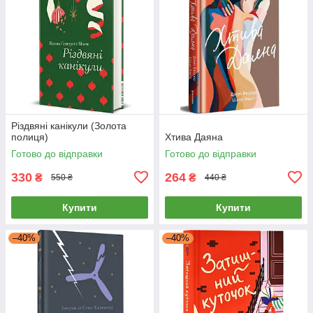
Різдвяні канікули (Золота
полиця)
Хтива Даяна
Готово до відправки
Готово до відправки
330
264
₴
₴
550 ₴
440 ₴
Купити
Купити
–40%
–40%