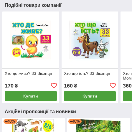
Подібні товари компанії
Хто де живе? 33 Віконця
Хто що їсть? 33 Віконця
Хто 
Мом
170
160
360
₴
₴
Купити
Купити
Акційні пропозиції та новинки
–40%
–40%