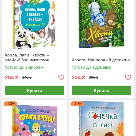
Крила, лапи і хвости –
знайди! Зоошукалочка
Хвости. Найперший детектив
Готово до відправки
Готово до відправки
204
234
₴
₴
340 ₴
390 ₴
Купити
Купити
–40%
–40%