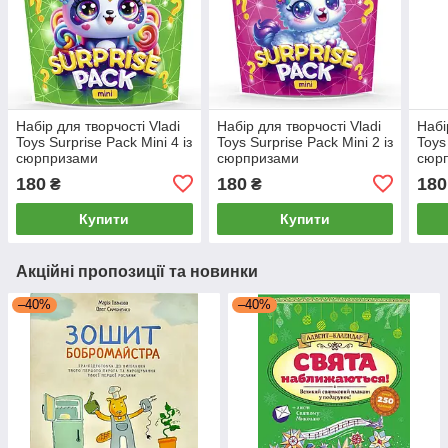
Набір для творчості Vladi
Набір для творчості Vladi
Набі
Toys Surprise Pack Mini 4 із
Toys Surprise Pack Mini 2 із
Toys
сюрпризами
сюрпризами
сюр
180
180
180
₴
₴
Купити
Купити
Акційні пропозиції та новинки
–40%
–40%