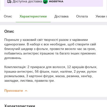
Доступна доставка
Опис
Характеристики
Доставка
Оплата
Умови 
Опис
Пориньте у казковий світ творчості разом з чарівними
єдинорогами. В наборі є все необхідне, щоб створити свій
блискучий шедевр з фольги, провести весело час за грою,
побавитись антистрес іграшкою та багато інших приємних
доповнень.
Комплектація:
2 прикраси для волосся, 12 аркушів фольги,
іграшка-антистрес, 56 фішок, пазл, наліпки, 2 ручки, рулон
розмальовка, 3 картонні фігури, маска, резинка, хенґер,
закладки, листівка, правила гри.
Приховати
Характеристики