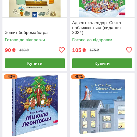
Адвент-календар: Свята
наближаються (видання
Зошит бобромайстра
2024)
Готово до відправки
Готово до відправки
90
105
₴
₴
150 ₴
175 ₴
Купити
Купити
–40%
–40%