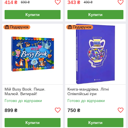
414
343
₴
₴
690 ₴
490 ₴
Купити
Купити
Подарунок
Подарунок
Мій Busy Book. Пиши.
Книга-мандрівка. Літні
Малюй. Витирай!
Олімпійські ігри
Готово до відправки
Готово до відправки
899
750
₴
₴
Купити
Купити