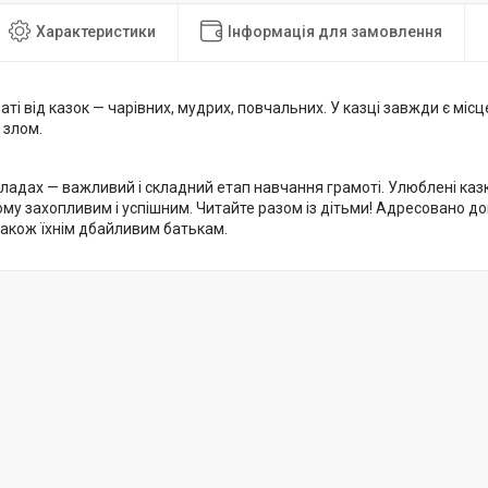
Характеристики
Інформація для замовлення
хваті від казок — чарівних, мудрих, повчальних. У казці завжди є міс
 злом.
кладах — важливий і складний етап навчання грамоті. Улюблені ка
му захопливим і успішним. Читайте разом із дітьми! Адресовано д
також їхнім дбайливим батькам.