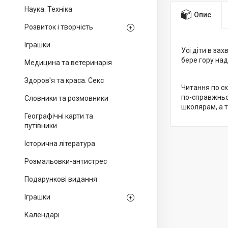
Наука. Техніка
Опис
Розвиток і творчість
Іграшки
Усі діти в за
бере гору над
Медицина та ветеринарія
Здоров'я та краса. Секс
Читання по с
по-справжньо
Словники та розмовники
школярам, а 
Географічні карти та
путівники
Історична література
Розмальовки-антистрес
Подарункові видання
Іграшки
Календарі