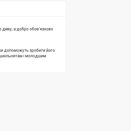
це диву, а добро обов'язково
зки допоможуть зробити його
ошкільнятам і молодшим