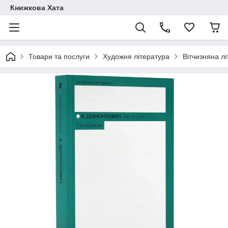
Книжкова Хата
Товари та послуги
Художня література
Вітчизняна л