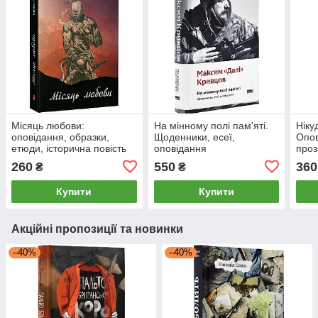
Місяць любови:
На мінному полі пам'яті.
Ніку
оповідання, образки,
Щоденники, есеї,
Опов
етюди, історична повість
оповідання
проз
260
550
360
₴
₴
Купити
Купити
Акційні пропозиції та новинки
–40%
–40%