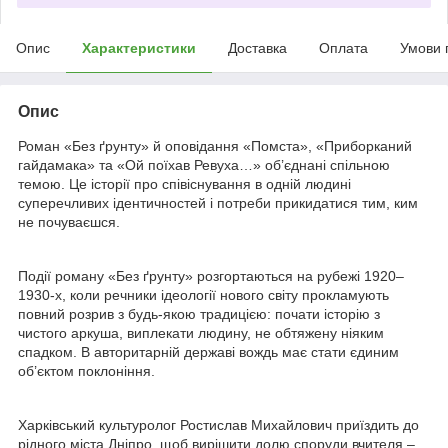
Опис
Характеристики
Доставка
Оплата
Умови 
Опис
Роман «Без ґрунту» й оповідання «Помста», «Приборканий
гайдамака» та «Ой поїхав Ревуха…» об’єднані спільною
темою. Це історії про співіснування в одній людині
суперечливих ідентичностей і потреби прикидатися тим, ким
не почуваєшся.
Події роману «Без ґрунту» розгортаються на рубежі 1920–
1930-х, коли речники ідеології нового світу прокламують
повний розрив з будь-якою традицією: почати історію з
чистого аркуша, виплекати людину, не обтяжену ніяким
спадком. В авторитарній державі вождь має стати єдиним
об’єктом поклоніння.
Харківський культуролог Ростислав Михайлович приїздить до
рідного міста Дніпро, щоб вирішити долю споруди вчителя –