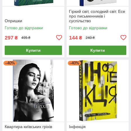
Гіркий світ, солодкий світ. Есе
про письменників і
Опришки
суспільство
Готово до відправки
Готово до відправки
297
144
₴
₴
495 ₴
240 ₴
Купити
Купити
–40%
–40%
Квартира київських гріхів
Інфекція