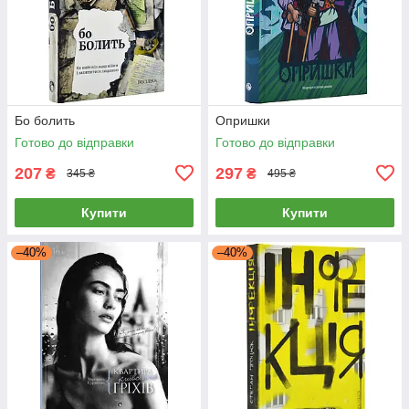
Бо болить
Опришки
Готово до відправки
Готово до відправки
207
297
₴
₴
345 ₴
495 ₴
Купити
Купити
–40%
–40%