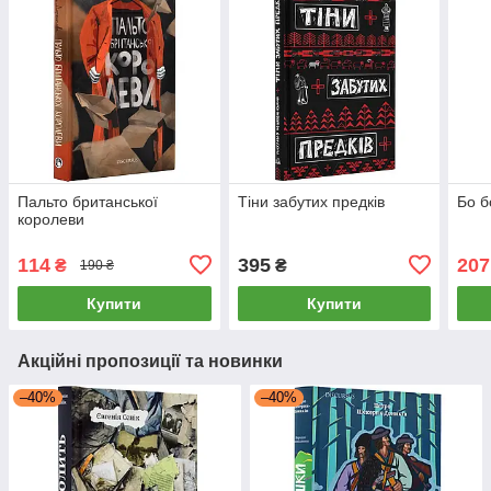
Пальто британської
Тіни забутих предків
Бо б
королеви
114
395
207
₴
₴
190 ₴
Купити
Купити
Акційні пропозиції та новинки
–40%
–40%