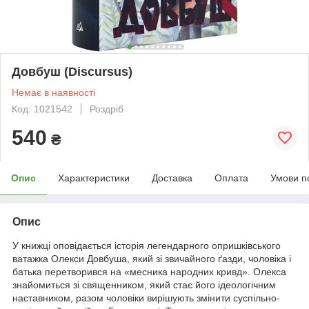
Довбуш (Discursus)
Немає в наявності
Код: 1021542
Роздріб
540
₴
Опис
Характеристики
Доставка
Оплата
Умови п
Опис
У книжці оповідається історія легендарного опришківського
ватажка Олекси Довбуша, який зі звичайного ґазди, чоловіка і
батька перетворився на «месника народних кривд». Олекса
знайомиться зі священником, який стає його ідеологічним
наставником, разом чоловіки вирішують змінити суспільно-