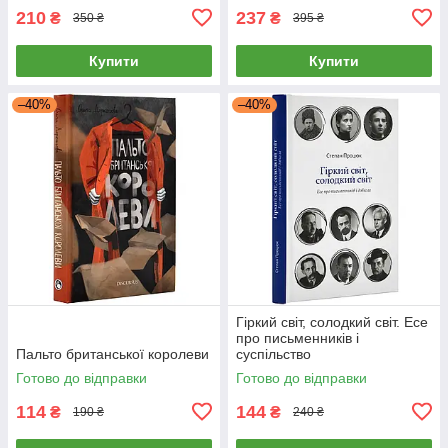
210
237
₴
₴
350 ₴
395 ₴
Купити
Купити
–40%
–40%
Гіркий світ, солодкий світ. Есе
про письменників і
Пальто британської королеви
суспільство
Готово до відправки
Готово до відправки
114
144
₴
₴
190 ₴
240 ₴