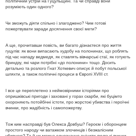
політичний устрій на Гуцульщині. Та чи справді вони
розуміють один одного?
Чи зможуть діяти спільно і злагоджено? Чим готові
пожертвувати заради досягнення своєї мети?
А ще, прочитавши повість, ви багато дізнаєтеся про життя
гуцулів: як вони випасають худобу на полонинах, що роблять
під час нападу ведмедя, як ставлять вівчарські стаї, як готують
бриндзу, які чари потрібні «до полонини» тощо. Досить
детально та розлого Гнат Хоткевич описує й побут польської
шляхти, а також політичні процеси в Європі XVIII ст.
І все це переплетено з неймовірними історіями про
опришківські пригоди і заховані у горах скарби, які буцімто
охороняють потойбічні істоти, про жорстокі убивства і героїчні
вчинки, про жадібність і самопожертву.
Тож ким насправді був Олекса Довбуш? Героєм і оборонцем
простого народу чи ватажком злочинців і безжалісним
убивцею? Та й чи можна однозначно оцінити людські вчинки,