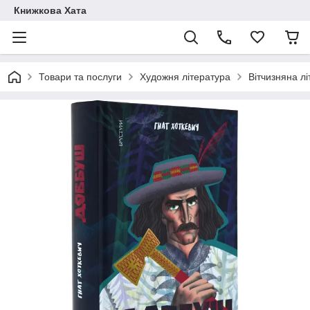
Книжкова Хата
Товари та послуги
Художня література
Вітчизняна л