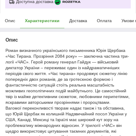
Доступна доставка
Опис
Характеристики
Доставка
Оплата
Умови 
Опис
Роман визначного українського письменника Юрія Щербака
«Час Тирана. Прозріння 2084 року» — заключна частина три­
логії «ЧАС». Герой роману генерал Гайдук — військовий
дикта­тор Укра­їни – переживає один із найдра­матичніших
періодів свого життя. «Час тирана» продовжує сюжетну лінію
поперед­ніх двох романів, де за гро­теск­­­ною формою і
фантастичністю ситуацій стоїть реальна масштабність
можливих гео­політич­них подій майбутнього. Це самостій­ний
твір із майже детектив­ним сюжетом, любовними перипетіями,
яскравими авторськими прозріннями і пророцтвами.
Вагомої пере­конливості творам надає також і та обставина,
що Юрій Щербак як колишній Надзви­чайний посол України у
США, Канаді, Мек­сиці та Ізраїлі має широкий кут зору на
проблематику міжнародних відносин. У трилогії «ЧАС» він
щедро викорис­товує цитування таємних документів, які