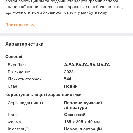
розкривають цинізм та подвійні стандарти гравців світової
політичної сцени, і подає своє пара­доксальне бачення того,
що може статися з Украї­ною і світом у майбутньому.
Приховати
Характеристики
Основні
Виробник
А-БА-БА-ГА-ЛА-МА-ГА
Рік видання
2023
Кількість сторінок
544
Стан
Новий
Користувальницькі характеристики
Серія видавництва
Перлини сучасної
літератури
Папір
Офсетний
Формат
135 х 205 х 40 мм
Ілюстрації
Немає ілюстрацій