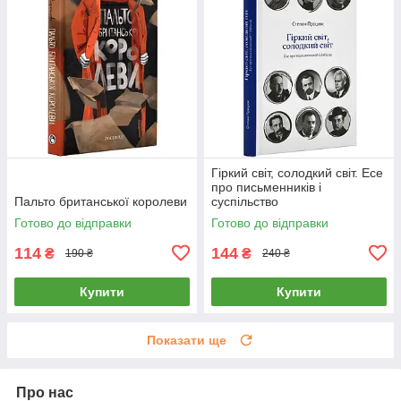
Гіркий світ, солодкий світ. Есе
про письменників і
Пальто британської королеви
суспільство
Готово до відправки
Готово до відправки
114
144
₴
₴
190 ₴
240 ₴
Купити
Купити
Показати ще
Про нас