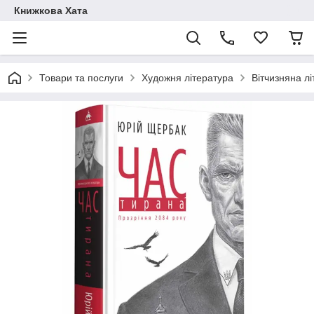
Книжкова Хата
Товари та послуги
Художня література
Вітчизняна л