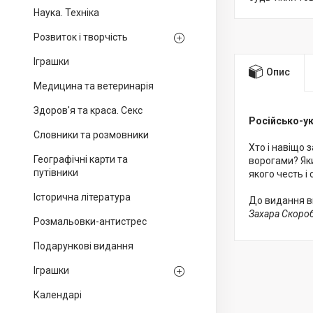
Наука. Техніка
Розвиток і творчість
Іграшки
Опис
Медицина та ветеринарія
Здоров'я та краса. Секс
Російсько-ук
Словники та розмовники
Хто і навіщо 
Географічні карти та
ворогами? Яки
путівники
якого честь і
Історична література
До видання в
Захара Скоро
Розмальовки-антистрес
Подарункові видання
Іграшки
Календарі