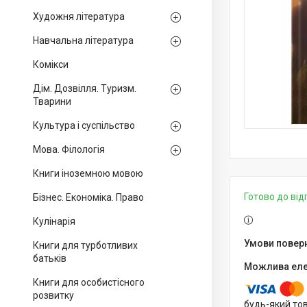
Художня література
Навчальна література
Комікси
Дім. Дозвілля. Туризм.
Тварини
Культура і суспільство
Мова. Філологія
Книги іноземною мовою
Готово до ві
Бізнес. Економіка. Право
Кулінарія
Книги для турботливих
батьків
Книги для особистісного
розвитку
будь-який то