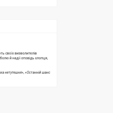
ть своїх визволителів
болю й надії оповідь хлопця,
аха нетутешня
», «
Останній шанс