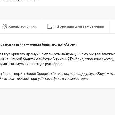
Характеристики
Інформація для замовлення
раїнська війна — очима бійця полку «Азов»!
затягує криваву драму? Чому гинуть найкращі? Чому місцеві вважаю
м наш герой бачить майбутнє Вітчизни? Глибока, сповнена смутку, 
 сумління змусили взяти до рук зброю.
війшли твори: «
Чорне Сонце
», «
Танець під чортову дудку
», «
Крук — пт
багатька
», «
Високі гори у Ялті
», «
Цілком таємні історії
».