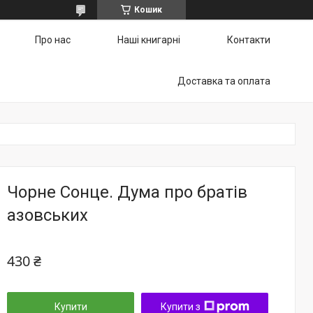
Кошик
Про нас
Наші книгарні
Контакти
Доставка та оплата
Чорне Сонце. Дума про братів
азовських
430 ₴
Купити
Купити з