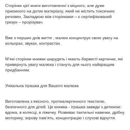
Сторінки цієї книги виготовленні з міцного, але дуже
приємного на дотик матеріалу, який не містить токсичних
речовин, Закладкою між сторінками – є сертифікований
гризун – прорізувач.
Вже з перших днів життя , малюк концентрує свою увагу на
кольорах, звуках, контрастах.
М'які сторінки книжки шарудять і мають барвисті картинки, які
привернуть увагу малюка і стануть для нього найкращим
придбанням.
Унікальна іграшка для Вашого малюка
Виготовлена ​​з якісного, протиалергенного текстилю,
безпечного для дітей. Ця книжка - іграшка завжди з дитиною:
вдома, в колясці, в ліжечку. Розвиває тактильні навички, дрібну
моторику, зорову пам'ять, концентрацію і слухові відчуття.