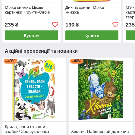
М'яка книжка Цікаві
Дикі тварини. М'яка
М'як
картинки Фрукти-Овочі
книжка
карт
твар
235
190
235
₴
₴
Купити
Купити
Акційні пропозиції та новинки
–40%
–40%
Крила, лапи і хвости –
знайди! Зоошукалочка
Хвости. Найперший детектив