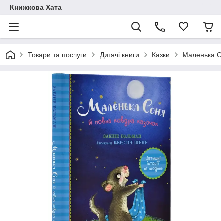
Книжкова Хата
Товари та послуги
Дитячі книги
Казки
Маленька С