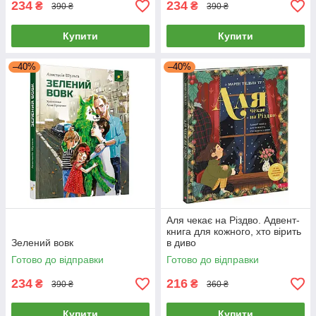
234
234
₴
₴
390 ₴
390 ₴
Купити
Купити
–40%
–40%
Аля чекає на Різдво. Адвент-
книга для кожного, хто вірить
Зелений вовк
в диво
Готово до відправки
Готово до відправки
234
216
₴
₴
390 ₴
360 ₴
Купити
Купити