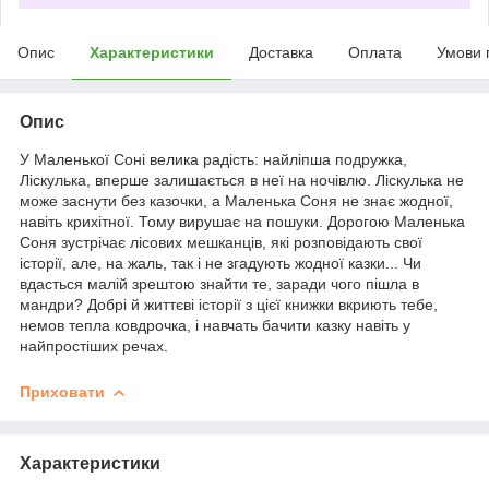
Опис
Характеристики
Доставка
Оплата
Умови 
Опис
У Маленької Соні велика радість: найліпша подружка,
Ліскулька, вперше залишається в неї на ночівлю. Ліскулька не
може заснути без казочки, а Маленька Соня не знає жодної,
навіть крихітної. Тому вирушає на пошуки. Дорогою Маленька
Соня зустрічає лісових мешканців, які розповідають свої
історії, але, на жаль, так і не згадують жодної казки... Чи
вдасться малій зрештою знайти те, заради чого пішла в
мандри? Добрі й життєві історії з цієї книжки вкриють тебе,
немов тепла ковдрочка, і навчать бачити казку навіть у
найпростіших речах.
Приховати
Характеристики