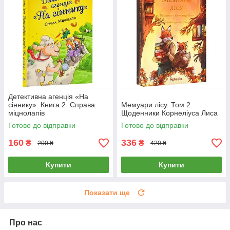
Детективна агенція «На
сіннику». Книга 2. Справа
Мемуари лісу. Том 2.
міцнолапів
Щоденники Корнеліуса Лиса
Готово до відправки
Готово до відправки
160
336
₴
₴
200 ₴
420 ₴
Купити
Купити
Показати ще
Про нас