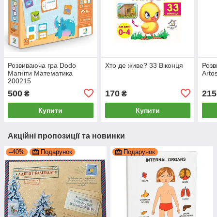
Розвиваюча гра Dodo
Хто де живе? 33 Віконця
Розв
Магніти Математика
Arto
200215
500
170
215
₴
₴
Купити
Купити
Акційні пропозиції та новинки
–40%
Подарунок
Подарунок