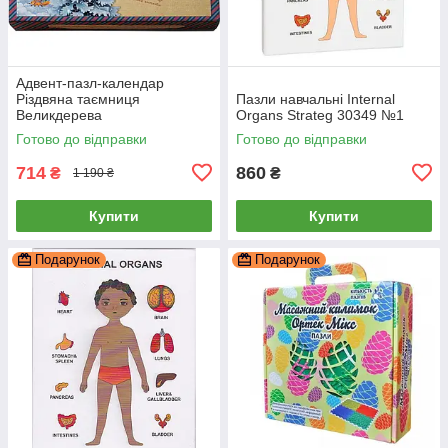
Адвент-пазл-календар
Різдвяна таємниця
Пазли навчальні Internal
Великдерева
Organs Strateg 30349 №1
Готово до відправки
Готово до відправки
714
860
₴
₴
1 190 ₴
Купити
Купити
Подарунок
Подарунок