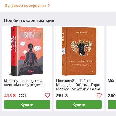
Всі умови повернення
Подібні товари компанії
Моя внутрішня дитина
Прощавайте, Ґабо і
Мій 
хоче вбивати усвідомлено
Мерседес. Ґабріель Ґарсія
Маркес і Мерседес Барча.
Історія кохання у спогадах
413
251
360
₴
₴
590 ₴
їхнього сина
Купити
Купити