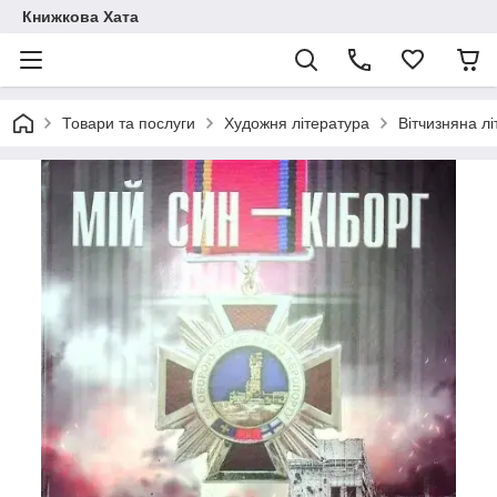
Книжкова Хата
Товари та послуги
Художня література
Вітчизняна л