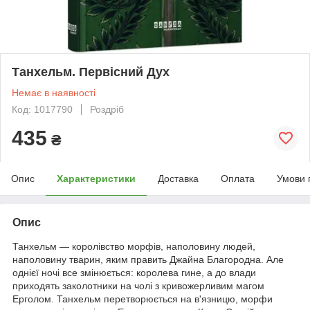
Танхельм. Первісний Дух
Немає в наявності
Код: 1017790
Роздріб
435
₴
Опис
Характеристики
Доставка
Оплата
Умови 
Опис
Танхельм — королівство морфів, наполовину людей,
наполовину тварин, яким править Джайна Благородна. Але
однієї ночі все змінюється: королева гине, а до влади
приходять заколотники на чолі з кривожерливим магом
Ерголом. Танхельм перетворюється на в'язницю, морфи