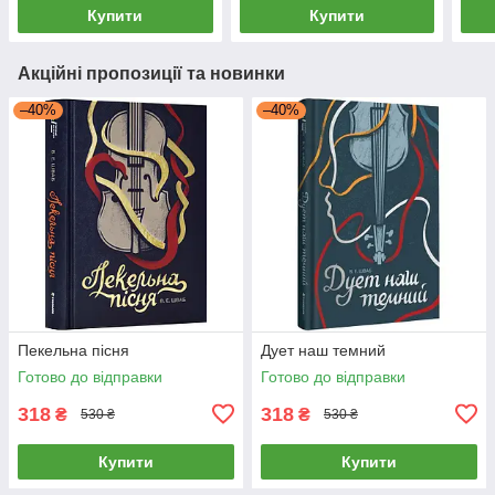
Купити
Купити
Акційні пропозиції та новинки
–40%
–40%
Пекельна пісня
Дует наш темний
Готово до відправки
Готово до відправки
318
318
₴
₴
530 ₴
530 ₴
Купити
Купити