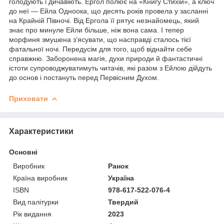
голодують і дичавіють. Ергол полює на «Книгу Стихій», а ключ
до неї — Ейла Одноока, що десять років провела у засланні
на Крайній Півночі. Від Ергола її рятує незнайомець, який
знає про минуле Ейли більше, ніж вона сама. І тепер
морфиня змушена з’ясувати, що насправді сталось тієї
фатальної ночі. Передусім для того, щоб віднайти себе
справжню. Заборонена магія, духи природи й фантастичні
істоти супроводжуватимуть читачів, які разом з Ейлою дійдуть
до основ і постануть перед Первісним Духом.
Приховати
Характеристики
Основні
Виробник
Ранок
Країна виробник
Україна
ISBN
978-617-522-076-4
Вид палітурки
Твердий
Рік видання
2023