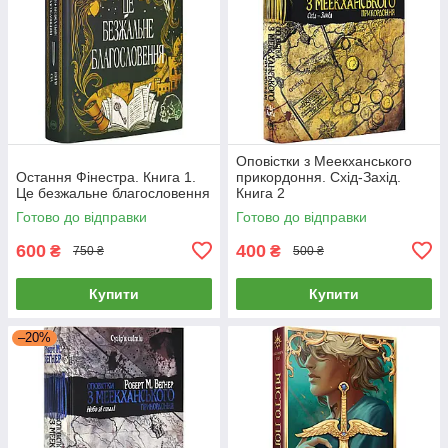
Оповістки з Меекханського
Остання Фінестра. Книга 1.
прикордоння. Схід-Захід.
Це безжальне благословення
Книга 2
Готово до відправки
Готово до відправки
600
400
₴
₴
750 ₴
500 ₴
Купити
Купити
–20%