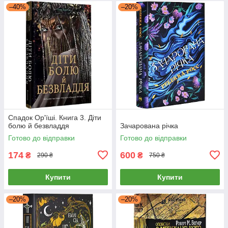
–40%
–20%
Cпaдoк Op'їшi. Книга 3. Діти
болю й безвладдя
Зачарована річка
Готово до відправки
Готово до відправки
174
600
₴
₴
290 ₴
750 ₴
Купити
Купити
–20%
–20%