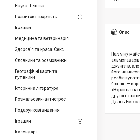
Наука. Техніка
Розвиток і творчість
Іграшки
Опис
Медицина та ветеринарія
Здоров'я та краса. Секс
На зміну майс
альмогаварів
Словники та розмовники
джунглів, але
Географічні карти та
його на насел
путівники
реабілітувати
більше — воро
Історична література
«Нурлінь» нап
другого шансу
Розмальовки-антистрес
Длань Еміхола
Подарункові видання
Іграшки
Календарі