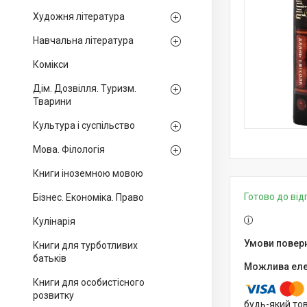
Художня література
Навчальна література
Комікси
Дім. Дозвілля. Туризм.
Тварини
Культура і суспільство
Мова. Філологія
Книги іноземною мовою
Готово до ві
Бізнес. Економіка. Право
Кулінарія
Книги для турботливих
батьків
Книги для особистісного
розвитку
будь-який то