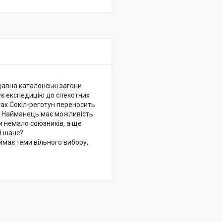
едавна каталонські загони
ує експедицію до спекотних
тах Сокіл-реготун переносить
не. Найманець має можливість
ти немало союзників, а ще
й шанс?
ймає теми вільного вибору,