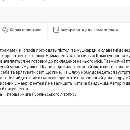
Характеристики
Інформація для замовлення
трам мечів і списів приходять пістолі та мушкарди, а славетні дон
 скоро стануть історією. Найманець на прізвисько Камо супроводж
 виявляється не готовим до покладеної на нього місії. Таємничий п
ений місяць Нурлінь. Планета доживає останній вік, її сонце холо
 себе та врятувати світ, що гине. На шляху йому доведеться зустрі
гів. Чи вийде в нього гідно використати подарований долею други
исаний у жанрі фентезі й не залишить читача байдужим. Автор піді
 й викуплення.
 — перша книга Нурліньського літопису.