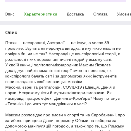
Опис
Характеристики
Доставка
Оплата
Умови 
Опис
Птахи — несправжні, Австралії — не існує, а число 39 —
прокляте. Звучить як недолуга вигадка, в яку ніхто ніколи не
повірив би, чи не так? Насправді це конспірологічні теорії, в
реальності яких переконані тисячі людей у всьому світі.
У своїй книжці політолог-міжнародник Максим Яковлєв
досліджує найрізноманітніші теорії змов та пояснює, як
конспірологи бачать світ і за допомогою яких інструментів
вони складають свої змовницькі мозаїки.
Масони, євреї та рептилоїди. COVID-19 і Швеція, Данія й
норки. Некрокомуністи й мультиплікатори-змовники. Як
насправді працює ефект Даннінга‒Крюґера? Чому потонув
«Титанік» і до чого тут мандрівники в часі?
Максим розповідає про змови у спорті та на Євробаченні, про
загибель принцеси Діани, перемогу Обами на виборах за
допомогою маніпуляцій погодою, а також про те, що Римську