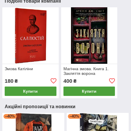
Подібні товари компанії
Змова Катіліни
Магічна змова. Книга 1.
Закляття ворона
180
400
₴
₴
Купити
Купити
Акційні пропозиції та новинки
–40%
–40%