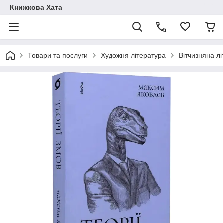
Книжкова Хата
Товари та послуги
Художня література
Вітчизняна л