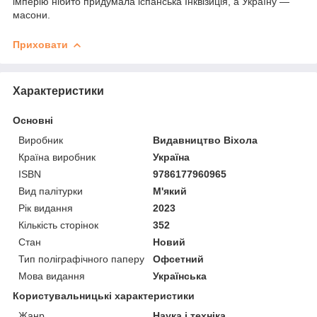
імперію нібито придумала іспанська Інквізиція, а Україну —
масони.
Приховати
Характеристики
Основні
Виробник
Видавництво Віхола
Країна виробник
Україна
ISBN
9786177960965
Вид палітурки
М'який
Рік видання
2023
Кількість сторінок
352
Стан
Новий
Тип поліграфічного паперу
Офсетний
Мова видання
Українська
Користувальницькі характеристики
Жанр
Наука і техніка