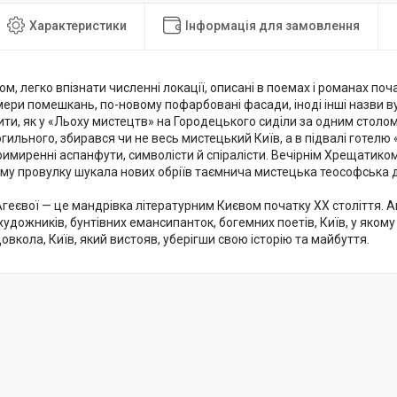
Характеристики
Інформація для замовлення
м, легко впізнати численні локації, описані в поемах і романах поч
мери помешкань, по-новому пофарбовані фасади, іноді інші назви в
ти, як у «Льоху мистецтв» на Городецького сиділи за одним столом 
огильного, збирався чи не весь мистецький Київ, а в підвалі готел
имиренні аспанфути, символісти й спіралісти. Вечірнім Хрещатиком
ому провулку шукала нових обріїв таємнича мистецька теософська д
геєвої — це мандрівка літературним Києвом початку ХХ століття. 
удожників, бунтівних емансипанток, богемних поетів, Київ, у якому
овкола, Київ, який вистояв, уберігши свою історію та майбуття.