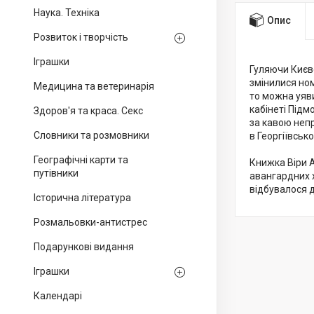
Наука. Техніка
Опис
Розвиток і творчість
Іграшки
Гуляючи Києво
змінилися но
Медицина та ветеринарія
то можна уяви
кабінеті Підм
Здоров'я та краса. Секс
за кавою непр
Словники та розмовники
в Георгіївськ
Географічні карти та
Книжка Віри А
путівники
авангардних х
відбувалося д
Історична література
Розмальовки-антистрес
Подарункові видання
Іграшки
Календарі