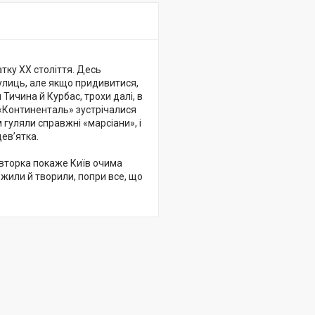
атку ХХ століття. Десь
улиць, але якщо придивитися,
Тичина й Курбас, трохи далі, в
ю «Континенталь» зустрічалися
 гуляли справжні «марсіани», і
ев’ятка.
Авторка покаже Київ очима
 жили й творили, попри все, що