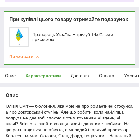
При купівлі цього товару отримайте подарунок
Прапорець Україна + тризуб 14х21 см з
присоскою
Приховати
Опис
Характеристики
Доставка
Оплата
Умови 
Опис
Олівія Сміт — біологиня, яка мріє не про романтичні стосунки,
а про докторський ступінь. Але що робити, коли найліпша
подруга не дає тобі спокою з отим коханням ні вдень, ні
вночі? Звісно ж, знайти хлопця, який вдаватиме любчика. На
цю роль годиться не абихто, а молодий і гарячий професор
Карлсен: м-м-м, біологія, Стендфорд, поцілунки... Непоганий