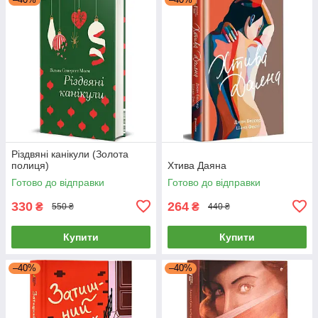
Різдвяні канікули (Золота
полиця)
Хтива Даяна
Готово до відправки
Готово до відправки
330
264
₴
₴
550 ₴
440 ₴
Купити
Купити
–40%
–40%