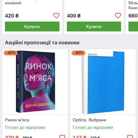
кохання
Міль
Книг
420
400
660
₴
₴
Купити
Купити
Акційні пропозиції та новинки
–40%
–40%
Ринок м'яса
Орбіта. Вибране
Готово до відправки
Готово до відправки
270
147
₴
₴
450 ₴
245 ₴