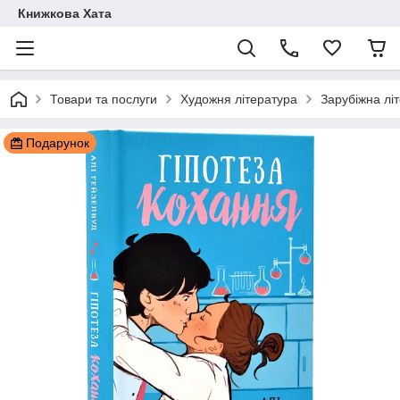
Книжкова Хата
Товари та послуги
Художня література
Зарубіжна лі
Подарунок