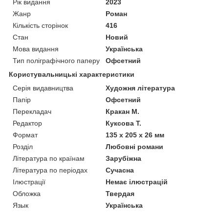
Рік видання
2023
Жанр
Роман
Кількість сторінок
416
Стан
Новий
Мова видання
Українська
Тип поліграфічного паперу
Офсетний
Користувальницькі характеристики
Серія видавництва
Художня література
Папір
Офсетний
Перекладач
Кракан М.
Редактор
Куксова Т.
Формат
135 х 205 х 26 мм
Розділ
Любовні романи
Література по країнам
Зарубіжна
Література по періодах
Сучасна
Ілюстрації
Немає ілюстрацій
Обложка
Твердая
Язык
Українська