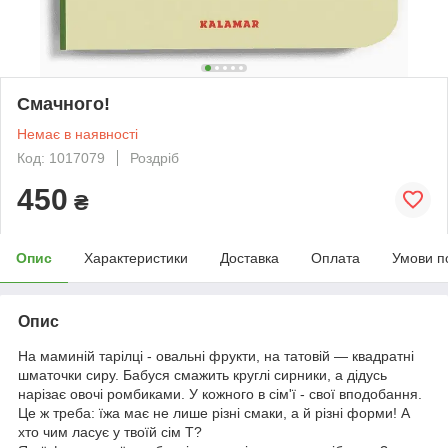
Смачного!
Немає в наявності
Код: 1017079
Роздріб
450
₴
Опис
Характеристики
Доставка
Оплата
Умови п
Опис
На маминій тарілці - овальні фрукти,
на татовій — квадратні
шматочки сиру. Бабуся смажить круглі сирники, а дідусь
нарізає овочі ромбиками. У кожного в сім'ї - своï вподобання.
Це ж треба: їжа має не лише різні смаки, а й рiзнi форми! А
хто чим ласує у твоїй сім Т?