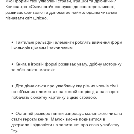
Якої форми твої улюблені страви, іграшки та дрiбнички?
Книжка-гра «Смачного!» спонукає до спостережливості,
розвиває фантазію та допомагає наймолодшим читачам
пізнавати світ цілісно.
Тактильні рельєфні елементи роблять вивчення форм
і кольорів цікавим і захопливим.
Книга в ігровій формі розвиває увагу, дрібну моторику
та обізнаність малюків.
Діти дізнаються про улюблену їжу різних членів сім'ї
по об'ємних елементах на кожній сторінці, а на звороті
побачать сюжетну картинку з цією стравою.
Останній розворот книги запрошує маленького читача
стати героєм книги. Малюк зможе подивитися в
дзеркало і відповісти на запитання про свою улюблену
їжу.