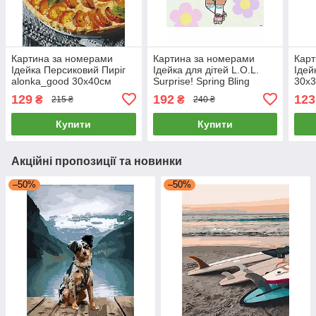
Картина за номерами
Картина за номерами
Карт
Ідейка Персиковий Пиріг
Ідейка для дітей L.O.L.
Ідей
alonka_good 30х40см
Surprise! Spring Bling
30х
Dawn КНО1101 40х40 см
129
192
123
₴
₴
215 ₴
240 ₴
Купити
Купити
Акційні пропозиції та новинки
–50%
–50%