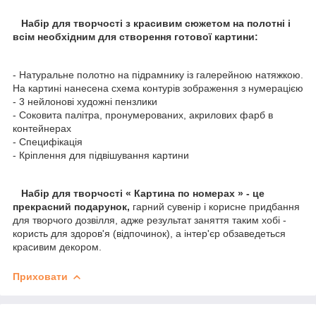
Набір для творчості з красивим сюжетом на полотні і
всім необхідним для створення готової картини:
- Натуральне полотно на підрамнику із галерейною натяжкою.
На картині нанесена схема контурів зображення з нумерацією
- 3 нейлонові художні пензлики
- Соковита палітра, пронумерованих, акрилових фарб в
контейнерах
- Специфікація
- Кріплення для підвішування картини
Набір для творчості « Картина по номерах » - це
прекрасний подарунок,
гарний сувенір і корисне придбання
для творчого дозвілля, адже результат заняття таким хобі -
користь для здоров'я (відпочинок), а інтер'єр обзаведеться
красивим декором.
Приховати