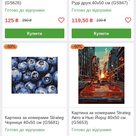
(GS626)
Руді друзі 40х50 см (GS947)
Готово до відправки
Готово до відправки
125
119,50
₴
₴
250 ₴
239 ₴
Купити
Купити
–50%
–50%
Картина за номерами Strateg
Картина за номерами Strateg
Авто в Нью Йорці 40х50 см
Чорниця 40х50 см (GS681)
(GS653)
Готово до відправки
Готово до відправки