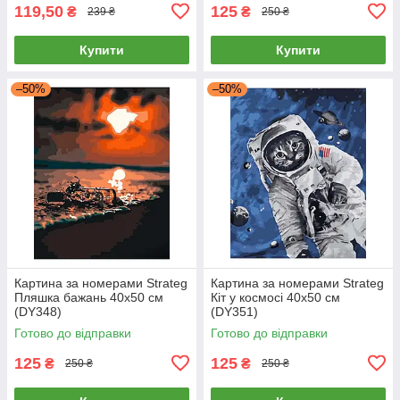
119,50
125
₴
₴
239 ₴
250 ₴
Купити
Купити
–50%
–50%
Картина за номерами Strateg
Картина за номерами Strateg
Пляшка бажань 40х50 см
Кіт у космосі 40х50 см
(DY348)
(DY351)
Готово до відправки
Готово до відправки
125
125
₴
₴
250 ₴
250 ₴