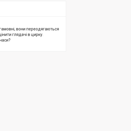
евгамовні, вони переодягаються
інити глядачі в цирку.
 часи?