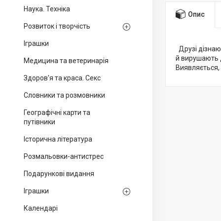
Наука. Техніка
Опис
Розвиток і творчість
Іграшки
Друзі дізнают
й вирушають д
Медицина та ветеринарія
Виявляється, 
Здоров'я та краса. Секс
Словники та розмовники
Географічні карти та
путівники
Історична література
Розмальовки-антистрес
Подарункові видання
Іграшки
Календарі