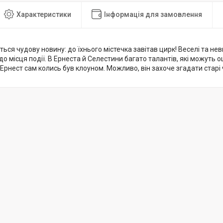
Характеристики
Інформація для замовлення
ься чудову новину: до їхнього містечка завітав цирк! Веселі та н
о місця події. В Ернеста й Селестини багато талантів, які можуть оц
Ернест сам колись був клоуном. Можливо, він захоче згадати старі