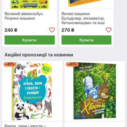
Великий віммельбух.
Великі машини.
Розумні машини
Бульдозер, екскаватор,
бетонозмішувач та інші
240
270
₴
₴
Купити
Купити
Акційні пропозиції та новинки
–40%
–40%
Крила, лапи і хвости –