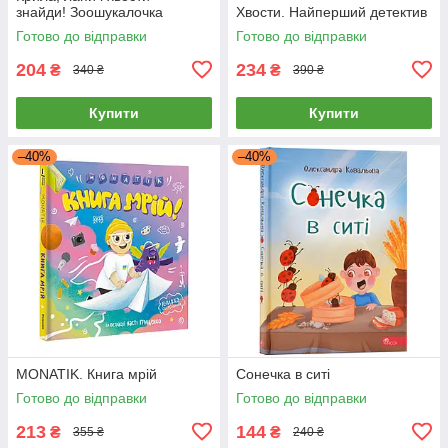
знайди! Зоошукалочка
Хвости. Найперший детектив
Готово до відправки
Готово до відправки
204
234
₴
₴
340 ₴
390 ₴
Купити
Купити
–40%
–40%
MONATIK. Книга мрій
Сонечка в ситі
Готово до відправки
Готово до відправки
213
144
₴
₴
355 ₴
240 ₴