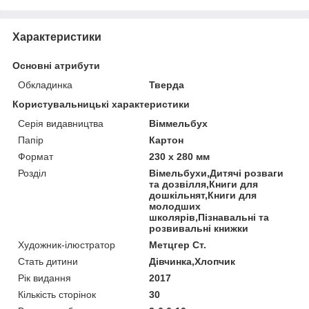
Характеристики
Основні атрибути
Обкладинка
Тверда
Користувальницькі характеристики
Серія видавництва
Віммельбух
Папір
Картон
Формат
230 x 280 мм
Розділ
Вімельбухи,Дитячі розваги
та дозвілля,Книги для
дошкільнят,Книги для
молодших
школярів,Пізнавальні та
розвивальні книжки
Художник-ілюстратор
Метцгер Ст.
Стать дитини
Дівчинка,Хлопчик
Рік видання
2017
Кількість сторінок
30