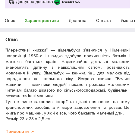
Доступна доставка
Опис
Характеристики
Доставка
Оплата
Умови 
Опис
"Мерехтливі книжки" — вімельбухи з’явилися у Німеччині
наприкінці 1960-х і швидко здобули прихильність батьків і
малюків багатьох країн. Надзвичайно детальні малюнки
знайомлять дитину з навколишнім світом, розвивають
мовлення й уяву. Вімельбух — книжка №1 для малюка від
народження до шкільного віку. Яскрава книжка "Великі
машини — помічники людей" покаже і розкаже маленьким
читачам багато цікавого по сільськогосподарські, будівельні,
пожежні та інші машини.
Тут не лише захопливі історії та цікаві пояснення на тему
транспортних засобів, а й море задоволення та розваг. Це
книга про машини, у якій є все, чого бажають маленькі діти.
Розмір 23 х 28 х 2,5 см
Приховати