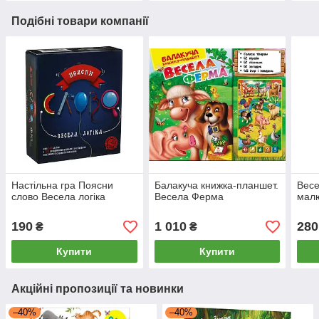
Подібні товари компанії
Настільна гра Поясни
Балакуча книжка-планшет.
Весе
слово Весела логіка
Весела Ферма
мал
190
1 010
280
₴
₴
Купити
Купити
Акційні пропозиції та новинки
–40%
–40%