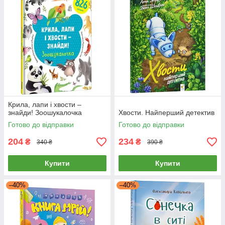
Крила, лапи і хвости –
знайди! Зоошукалочка
Хвости. Найперший детектив
Готово до відправки
Готово до відправки
204
234
₴
₴
340 ₴
390 ₴
Купити
Купити
–40%
–40%