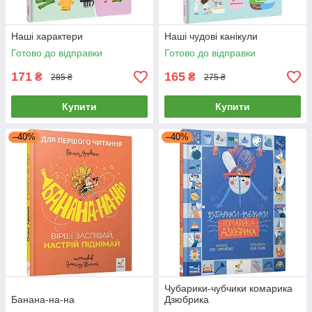
Наші характери
Наші чудові канікули
Готово до відправки
Готово до відправки
171
165
₴
₴
285 ₴
275 ₴
Купити
Купити
–40%
–40%
Чубарики-чубчики комарика
Банана-на-на
Дзюбрика