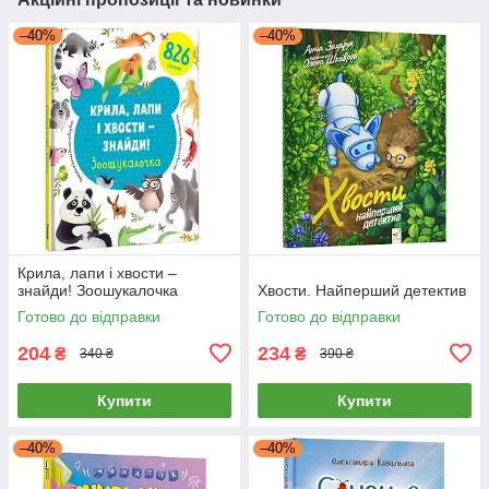
–40%
–40%
Крила, лапи і хвости –
знайди! Зоошукалочка
Хвости. Найперший детектив
Готово до відправки
Готово до відправки
204
234
₴
₴
340 ₴
390 ₴
Купити
Купити
–40%
–40%