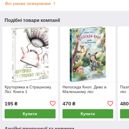
Всі умови повернення
Подібні товари компанії
Круторіжка в Страшному
Непосида Кноп. Диво в
Пазл
Лісі. Книга 1
Маленькому лісі
лісі
195
470
480
₴
₴
Купити
Купити
Акційні пропозиції та новинки